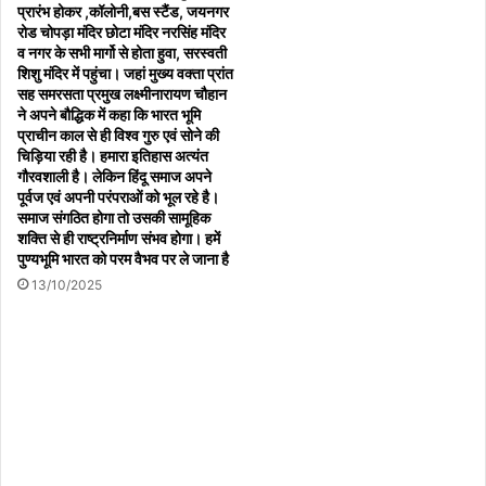
प्रारंभ होकर ,कॉलोनी,बस स्टैंड, जयनगर
रोड चोपड़ा मंदिर छोटा मंदिर नरसिंह मंदिर
व नगर के सभी मार्गो से होता हुवा, सरस्वती
शिशु मंदिर में पहुंचा। जहां मुख्य वक्ता प्रांत
सह समरसता प्रमुख लक्ष्मीनारायण चौहान
ने अपने बौद्धिक में कहा कि भारत भूमि
प्राचीन काल से ही विश्व गुरु एवं सोने की
Copy URL
चिड़िया रही है। हमारा इतिहास अत्यंत
गौरवशाली है। लेकिन हिंदू समाज अपने
पूर्वज एवं अपनी परंपराओं को भूल रहे है।
समाज संगठित होगा तो उसकी सामूहिक
शक्ति से ही राष्ट्रनिर्माण संभव होगा। हमें
पुण्यभूमि भारत को परम वैभव पर ले जाना है
13/10/2025