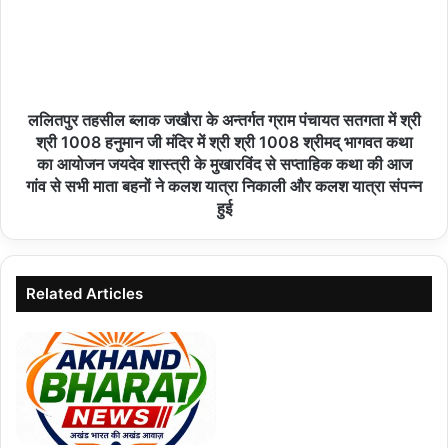
विधायक शफीक अहमद अंसारी ने कैंप कार्यालय पर लगाया
जनता दरबार, सुनीं क्षेत्रवासियों की समस्याएं
ललितपुर तहसील ब्लाक जखौरा के अन्तर्गत ग्राम पंचायत सतगता में श्री
07/08/2026
श्री 1008 हनुमान जी मंदिर में श्री श्री 1008 श्रीमद् भागवत कथा
का आयोजन जयदेव शास्त्री के मुखारविंद से सप्ताहिक कथा की आज
गांव से सभी माता बहनों ने कलश यात्रा निकाली और कलश यात्रा संपन्न
चंद्रशेखर आजाद नगर में मध्यप्रदेश जनअभियान परिषद द्वारा
हुई
प्रशिक्षण कार्यक्रम किया गया
07/08/2026
Related Articles
चंद्रशेखर आजाद नगर में ‘प्रस्फुटन शक्ति ऊर्जा संचय’
प्रशिक्षण सम्पन्न
07/08/2026
नौगढ़ जंगल में रिलायंस का कथित रासायनिक कचरा डंपः