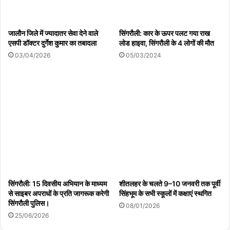
जालौन जिले में ज्यादातर सेवा देने वाले
सिंगरौली: कार के ऊपर पलट गया राख
एसपी डॉक्टर दुर्गेश कुमार का तबादला
लोड हाइवा, सिंगरौली के 4 लोगों की मौत
03/04/2026
05/03/2024
सिंगरौली: 15 दिवसीय अभियान के माध्यम
शीतलहर के चलते 9–10 जनवरी तक पूर्वी
से साइबर अपराधों के प्रति जागरूक करेगी
सिंहभूम के सभी स्कूलों में कक्षाएं स्थगित
सिंगरौली पुलिस।
08/01/2026
25/06/2026