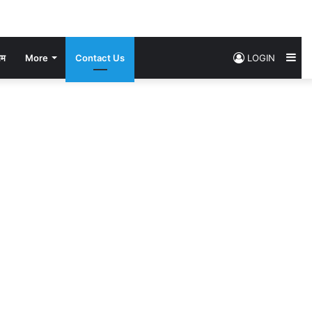
Si
सम
More
Contact Us
LOGIN