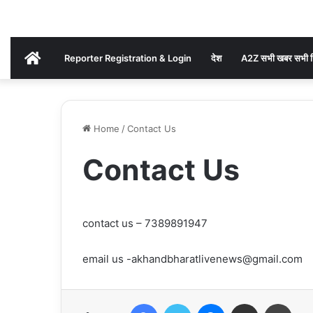
AKHAND
Reporter Registration & Login
देश
A2Z सभी खबर सभी ज
BHARAT
Home
/
Contact Us
NEWS
Contact Us
contact us – 7389891947
email us -akhandbharatlivenews@gmail.com
Facebook
Twitter
Messenger
Share via Email
Print