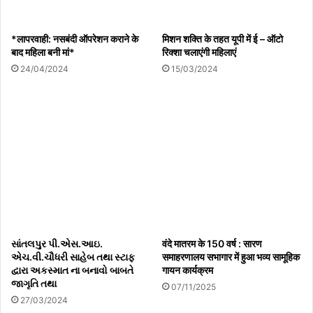
*लापरवाही: नसबंदी ऑपरेशन कराने के
मिशन शक्ति के तहत यूपी में ई – ऑटो
बाद महिला बनी मां*
रिक्शा चलाएंगी महिलाएं
24/04/2024
15/03/2024
સાંતલપુર પી.એસ.આઇ.
वंदे मातरम के 150 वर्ष : सारण
એચ.વી.ચૌધરી સાહેબ તથા સ્ટાફ
समाहरणालय सभागार में हुआ भव्य सामूहिक
દ્વારા અકસ્માત ના બનાવો બાબતે
गायन कार्यक्रम
જાગૃતિ તથા
07/11/2025
27/03/2024