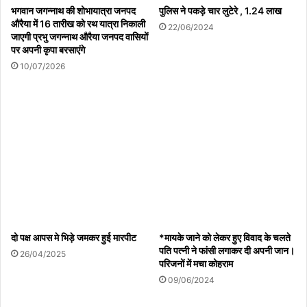
भगवान जगन्नाथ की शोभायात्रा जनपद
पुलिस ने पकड़े चार लुटेरे , 1.24 लाख
दोदपुर में बकायेदारों के खिलाफ कार्रवाई की । साथ ही उनकी संपत्ति को सील कि
औरैया में 16 तारीख को रथ यात्रा निकाली
22/06/2024
जाएगी प्रभु जगन्नाथ औरैया जनपद वासियों
पर अपनी कृपा बरसाएंगे
10/07/2026
दो पक्ष आपस मे भिड़े जमकर हुई मारपीट
*मायके जाने को लेकर हुए विवाद के चलते
पति पत्नी ने फांसी लगाकर दी अपनी जान।
26/04/2025
परिजनों में मचा कोहराम
09/06/2024