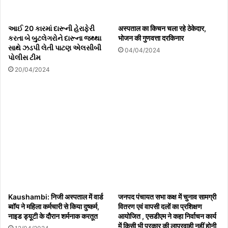
આઈ 20 કારમાં દારૂની હેરાફેરી
अस्पताल का किचन चला रहे ठेकेदार,
કરતા બે બુટલેગરોને દારૂના જથ્થા
भोजन की गुणवत्ता दरकिनार
સાથે ઝડપી લેતી પાટણ એલસીબી
04/04/2024
પોલીસ ટીમ
20/04/2024
Kaushambi: निजी अस्पताल में वार्ड
जनपद पंचायत सभा कक्ष में चुनाव सामग्री
ब्वॉय ने महिला कर्मचारी से किया दुष्कर्म,
वितरण एवं वापसी दलों का प्रशिक्षण
नाइड ड्यूटी के दौरान शर्मनाक करतूत
आयोजित , एसडीएम ने कहा निर्वाचन कार्य
में किसी भी प्रकार की लापरवाही नहीं होनी