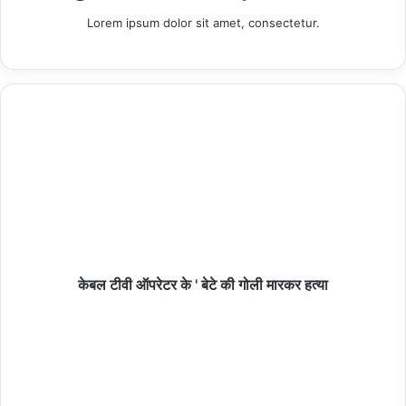
Lorem ipsum dolor sit amet, consectetur.
हमीरपुर :जमीनी विवाद में युवक को मारी गोली, पैर में गोली लगने
से गंभीर घायल
08/08/2026
जिले में 9 से 17 अगस्त तक चलेगा ‘हर घर तिरंगा अभियान’
तथा 15 अगस्त तक होंगे ‘वंदे मातरम’ कार्यक्रम
08/08/2026
पत्रकार रक्षक एकता सुरक्षा संघ का चौथा बैच प्रशिक्षण
केबल टीवी ऑपरेटर के ' बेटे की गोली मारकर हत्या
कार्यक्रम संपन्न 60 पत्रकारों को दिए गए सुरक्षा और कानून के
गुण
08/08/2026
हमीरपुर :रेलवे ट्रैक पर अज्ञात व्यक्ति की ट्रेन से कटकर मौत