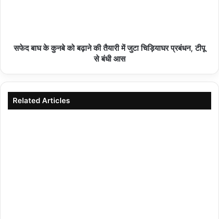
08/08/2026
सफेद बाघ के कुनबे को बढ़ाने की तैयारी में जुटा चिड़ियाघर प्रबंधन, टीपू
सरस्वती साइकिल योजना से छात्राओं के सपनों को मिले पंख,
से बंधी आस
शिक्षा की राह होगी आसान: पवन पैकरा
08/08/2026
Related Articles
विश्व आदिवासी दिवस पर निकाली भव्य रैली, सौर ऊर्जा
परियोजना के विरोध में सौंपा ज्ञापन क्षेत्रीय विधायक बाला
बच्चन सहित कांग्रेस नेताओं ने किया स्वागत
08/08/2026
अपर नगर आयुक्त राकेश कुमार यादव के नेतृत्व में मंगलवार से को कर अधीक्षक
बेचन सिंह राजकिशोर कमल और गृहकर टीम ने को तालाबंदी की कार्रवाई की ।
टीम ने सुरेंद्र नगर , विष्णुपुरी , ज्वालापुरी , नगला तिकोना , संजय गांधी कॉलोनी व