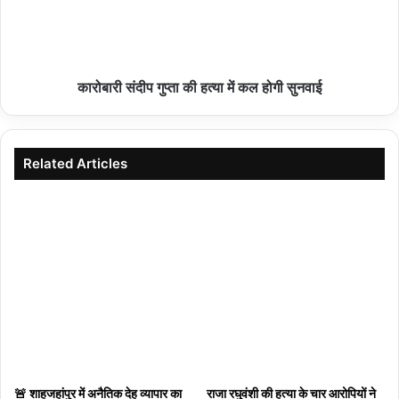
हमीरपुर :हरिद्वार से गंगाजल लेकर 25 दिन की कांवड़ यात्रा
पर निकले श्रद्धालु, हमीरपुर पहुंचे
08/08/2026
कारोबारी संदीप गुप्ता की हत्या में कल होगी सुनवाई
विश्व आदिवासी दिवस पर बंशीताल छात्रावास में न्योता भोज,
Related Articles
जनप्रतिनिधियों ने बच्चों में भरी नई ऊर्जा
08/08/2026
हमीरपुर :जमीनी विवाद में युवक को मारी गोली, पैर में गोली लगने
से गंभीर घायल
08/08/2026
जिले में 9 से 17 अगस्त तक चलेगा ‘हर घर तिरंगा अभियान’
तथा 15 अगस्त तक होंगे ‘वंदे मातरम’ कार्यक्रम
🚨 शाहजहांपुर में अनैतिक देह व्यापार का
राजा रघुवंशी की हत्या के चार आरोपियों ने