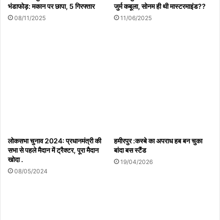
भंडाफोड़: मकान पर छापा, 5 गिरफ्तार
जुर्म कबूला, सोनम ही थी मास्टरमाइंड??
08/08/2026
08/11/2025
11/06/2025
पत्रकार रक्षक एकता सुरक्षा संघ का चौथा बैच प्रशिक्षण
कार्यक्रम संपन्न 60 पत्रकारों को दिए गए सुरक्षा और कानून के
गुण
08/08/2026
हमीरपुर :रेलवे ट्रैक पर अज्ञात व्यक्ति की ट्रेन से कटकर मौत
08/08/2026
लोकसभा चुनाव 2024: प्रधानमंत्री की
हमीरपुर :कस्बे का अपराध हब बन चुका
सभा से पहले मैदान में ट्रैक्टर, पूरा मैदान
बांदा बस स्टैंड
खोदा .
19/04/2026
सरस्वती साइकिल योजना से छात्राओं के सपनों को मिले पंख,
08/05/2024
शिक्षा की राह होगी आसान: पवन पैकरा
08/08/2026