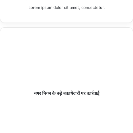
रीवा। महाराजा मार्तंड सिंह जू देव व्हाइट टाइगर सफारी प्रबंध एक बार फिर सफेद
Lorem ipsum dolor sit amet, consectetur.
बाघों के कुनबा बढ़ाने की तैयारी में जुट गया है। सोनम से मिली असफलता के बाद
अब प्रबंधन दिल्ली से आए सफेद बाघ टीपू से काफी उम्मीद लगा बैठा है।
एक ही बाड़े के आसपास रखा
Related Articles
हमीरपुर :मकान के विवाद में सड़क पर भिड़े पति-पत्नी, बच्चों ने
भी पिता को पीटा
09/08/2026
नगर निगम के बड़े बकायेदारों पर कार्रवाई
थाना समाधान दिवस में एसपी रामपुर ने सुनीं फरियादियों की
समस्याएं, स्वार थाने का किया औचक निरीक्षण
09/08/2026