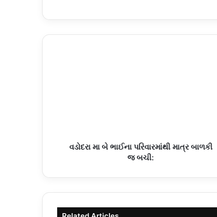
વડોદરા મા બે ભાઈના પરિવારમાંથી માત્ર બાળકી
જ બચી:
Related Articles