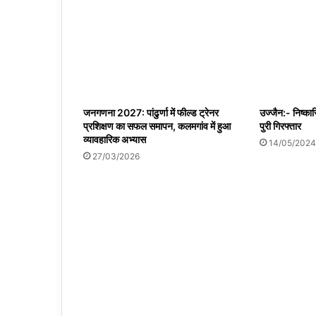
जनगणना 2027: पांढुर्णा में फील्ड ट्रेनर
उज्जैन:- निष्का
प्रशिक्षण का सफल समापन, कलमगांव में हुआ
पुरी गिरफ्तार
व्यावहारिक अभ्यास
14/05/2024
27/03/2026