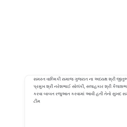
NEWS
સુરત પ્રમુખ
an
શ્રી
email
04/03/2024
નરેશભાઈ
Last
સોલંકી,
Updated:
સલાહકાર
04/03/2024
શ્રી
2,502
કૈલાશભાઈ
બારૈયા
Less than
ગણદેવી નગર
a minute
પાલિકા ના
સફાઈ
કામદારોને
કાયમી કરવા
સમસ્ત વાલ્મિકી સમાજ ગુજરાત ના અધ્યક્ષ શ્રી જીતુ
બાબત
પ્રમુખ શ્રી નરેશભાઈ સોલંકી, સલાહકાર શ્રી કૈલાશ
રજુઆત
કરવા બાબત રજુઆત કરવામાં આવી હતી તેનો સુખદ સમાધ
કરવામાં
ટીમ
આવી હતી
તેનો સુખદ
સમાધાન
થયેલ છે તે
બદલ દક્ષિણ