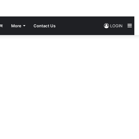
Si
सम
More
Contact Us
LOGIN