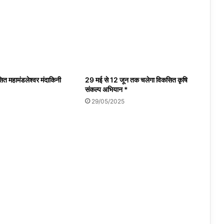
सित महामंडलेश्वर मंदाकिनी
29 मई से 12 जून तक चलेगा विकसित कृषि
संकल्प अभियान *
29/05/2025