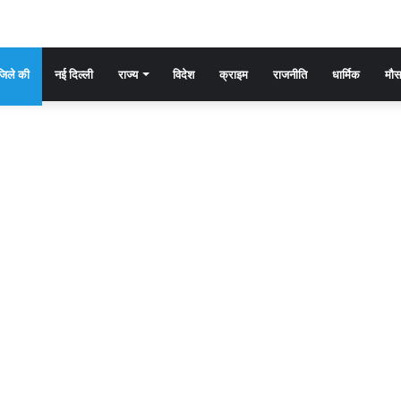
िले की
नई दिल्ली
राज्य
विदेश
क्राइम
राजनीति
धार्मिक
मौ