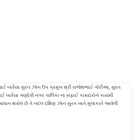
ભાઈ બારૈયા સુરત ઝોન ઉપ પ્રમુખ શ્રી રાજેશભાઈ ગોરીઆ, સુરત
ભાઈ બારૈયા ગણદેવી નગર પાલિકા ના સફાઈ કામદારોને કાયમી
ાન થયેલ છે તે બદલ દક્ષિણ ઝોન સુરત ખાતે મુલાકાતે આવેલી