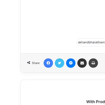
Facebook
Twitter
Messenger
Share via Email
Print
Share
With Prod