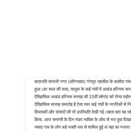
NEWS
an
email
03/03/2024
Last
Updated:
03/03/2024
2,503
1 minute
read
छत्रपति संभाजी नगर (औरंगाबाद) गंगापुर तहसील के कसौदा गांव
हुआ।हर साल की तरह, तालुक के कई गांवों में अखंड हरिनाम सप्
ऐतिहासिक अखंड हरिनाम सप्ताह की 25वीं वर्षगांठ को रोप्या मह
ऐतिहासिक सप्ताह समारोह है ऐसा स्वर कई गांवों के नागरिकों से निक
विधायकों और सांसदों की भी उपस्थिति देखी गई।खास बात यह रही
किया. आज समाप्ती के दिन मंडप भाविक के ओघ से भरा हुवा दिखा
ज्यादा गाव के लोग बडे भक्ती भाव से शामिल हुई थे यहा का नजार