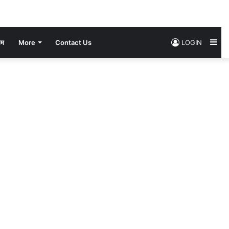
Si
सम
More
Contact Us
LOGIN