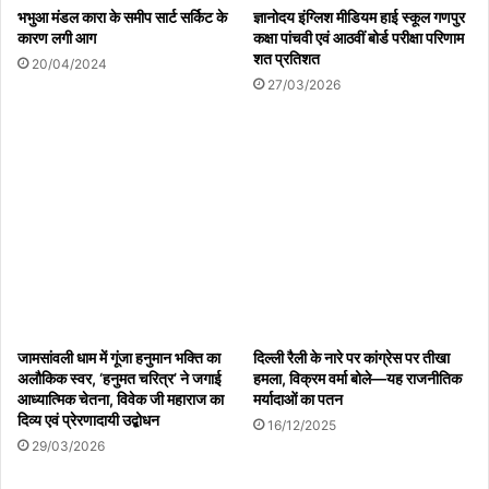
भभुआ मंडल कारा के समीप सार्ट सर्किट के
ज्ञानोदय इंग्लिश मीडियम हाई स्कूल गणपुर
का गौरव
कारण लगी आग
कक्षा पांचवी एवं आठवीं बोर्ड परीक्षा परिणाम
06/08/2026
शत प्रतिशत
20/04/2024
27/03/2026
बागबाहरा – विश्व आदिवासी दिवस
कार्यक्रम
05/08/2026
जन अभियान परिषद के जिला समन्वयक
सौरभ शुक्ला का मनावर दौरा
05/08/2026
जामसांवली धाम में गूंजा हनुमान भक्ति का
दिल्ली रैली के नारे पर कांग्रेस पर तीखा
अलौकिक स्वर, ‘हनुमत चरित्र’ ने जगाई
हमला, विक्रम वर्मा बोले—यह राजनीतिक
आध्यात्मिक चेतना, विवेक जी महाराज का
मर्यादाओं का पतन
नौगढ़ में 53 साल पुरानी जमीन पर
दिव्य एवं प्रेरणादायी उद्बोधन
16/12/2025
विवादः धान रोपाई शुरू होने पर किसानों
29/03/2026
और दूसरे पक्ष में तना जमीन विवाद को
लेकर बैठक।