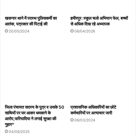
08/08/2026
खकनार थाने में पदस्थ पुलिसकर्मी का
हमीरपुर :स्कूल चलो अभियान फेल, बच्चों
आतंक, पत्रकार की पिटाई की
से अधिक दिख रहे अध्यापक
विश्व आदिवासी दिवस पर निकाली भव्य रैली, सौर ऊर्जा
20/05/2024
06/04/2026
परियोजना के विरोध में सौंपा ज्ञापन क्षेत्रीय विधायक बाला
बच्चन सहित कांग्रेस नेताओं ने किया स्वागत
08/08/2026
हमीरपुर :रेलवे ट्रैक पर अज्ञात व्यक्ति की ट्रेन से कटकर मौत
08/08/2026
“थाली में राशन या सेहत से खिलवाड़? गरीबों के निवाले पर
जिला पंचायत सदस्य के पुत्र व उसके 50
प्रशासनिक अधिकारियों का छोटे
साथियों पर घर आकर धमकाने के
कर्मचारियों पर अत्याचार जारी
मंडराया बदहाली और बेपरवाही का साया”
आरोप,फरियादिया ने लगाई सुरक्षा की
06/03/2024
07/08/2026
गुहार*
04/06/2025