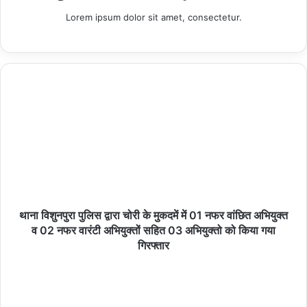
अरविन्द कुमार उर्फ गुड्डू पुत्र दीनानाथ साकिन घोघरा थाना अहिरौली बाजार
Lorem ipsum dolor sit amet, consectetur.
जनपद कुशीनगर
*गिरफ्तार करने वाले टीम-*
1-उ0नि0 जनार्दन सिंह थाना अहिरौली बाजार जनपद कुशीनगर
2-कां0 सर्वेश यादव थाना अहिरौली बाजार जनपद कुशीनगर
Related Articles
हमीरपुर :हरिद्वार से गंगाजल लेकर 25 दिन की कांवड़ यात्रा
पर निकले श्रद्धालु, हमीरपुर पहुंचे
08/08/2026
थाना विशुनपुरा पुलिस द्वारा चोरी के मुकदमें में 01 नफर वांछित अभियुक्त
व 02 नफर वारंटी अभियुक्तों सहित 03 अभियुक्तो को किया गया
गिरफ्तार
विश्व आदिवासी दिवस पर बंशीताल छात्रावास में न्योता भोज,
जनप्रतिनिधियों ने बच्चों में भरी नई ऊर्जा
08/08/2026