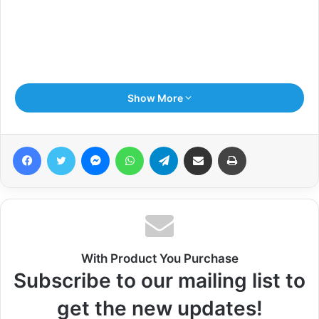
Show More
पुलिस अधीक्षक कुशीनगर धवल जायसवाल के निर्देशन में वांछित/ वारण्टी
अभियुक्तों की गिरफ्तारी के हेतु चलाये गये अभियान के क्रम में दिनांक 5.3.2024
Facebook
Twitter
Messenger
WhatsApp
Telegram
Share via Email
Print
को थाना अहिरौली बाजार पुलिस टीम द्वारा मु0नं0 286/19 धारा
147/323/504/506 भादवि वारण्टी 1- सम्बन्धित अभियुक्त अरविन्द कुमार
उर्फ गुड्डू पुत्र दीनानाथ साकिन घोघरा थाना अहिरौली बाजार जनपद कुशीनगर
को गिरफ्तार कर आवश्यक विधिक कार्यवाही की जा रही है।
*पंजीकृत अभियोग-*
With Product You Purchase
मु0नं0 286/19 धारा 147/323/504/506 भादवि
Subscribe to our mailing list to
get the new updates!
*गिरफ्तार अभियुक्त-*