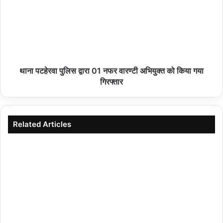
हमीरपुर :जमीनी विवाद में युवक को मारी गोली, पैर में गोली लगने
से गंभीर घायल
08/08/2026
थाना पटहेरवा पुलिस द्वारा 01 नफर वारण्टी अभियुक्त को किया गया
गिरफ्तार
जिले में 9 से 17 अगस्त तक चलेगा ‘हर घर तिरंगा अभियान’
तथा 15 अगस्त तक होंगे ‘वंदे मातरम’ कार्यक्रम
08/08/2026
Related Articles
पत्रकार रक्षक एकता सुरक्षा संघ का चौथा बैच प्रशिक्षण
कार्यक्रम संपन्न 60 पत्रकारों को दिए गए सुरक्षा और कानून के
गुण
08/08/2026
सरस्वती साइकिल योजना से छात्राओं के सपनों को मिले पंख,
शिक्षा की राह होगी आसान: पवन पैकरा