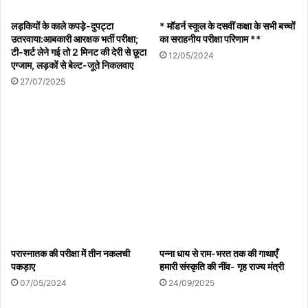
लड़कियों के काले कपड़े-दुपट्टा
* मॉडर्न स्कूल के दसवीं कक्षा के सभी बच्चों
उतरवाया:आबकारी आरक्षक भर्ती परीक्षा;
का सराहनीय परीक्षा परिणाम **
टी-शर्ट लेने गई तो 2 मिनट की देरी से छूटा
12/05/2024
एग्जाम, लड़कों से बेल्ट-जूते निकलवाए
27/07/2025
परास्नातक की परीक्षा में तीन नकलची
पन्ना धाय से राम-भरत तक की गाथाएँ
पकड़ाए
हमारी संस्कृति की नींव- गृह राज्य मंत्री
07/05/2024
24/09/2025