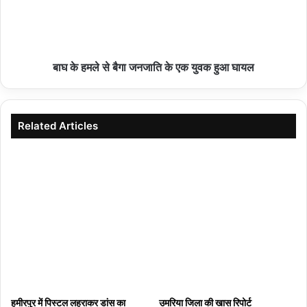
05/08/2026
हमीरपुर :ठिलिया लगाने के विवाद में दो पक्षों में मारपीट, वीडियो
बाघ के हमले से बैगा जनजाति के एक युवक हुआ घायल
वायरल
05/08/2026
Related Articles
बागबाहरा – विश्व आदिवासी दिवस कार्यक्रम
05/08/2026
हमीरपुर :राष्ट्रीय लोक अदालत की तैयारियों को लेकर
मजिस्ट्रेटों की बैठक
05/08/2026
हमीरपुर में पिस्टल लहराकर डांस का
उमरिया जिला की खास रिपोर्ट