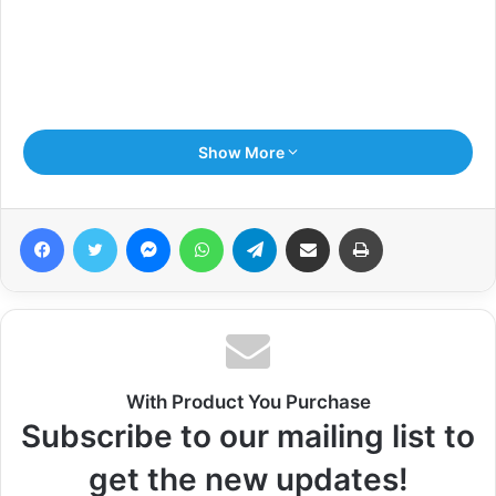
Show More
Facebook
Twitter
Messenger
WhatsApp
Telegram
Share via Email
Print
With Product You Purchase
सोहराब हुसैन
Subscribe to our mailing list to
get the new updates!
Related Articles