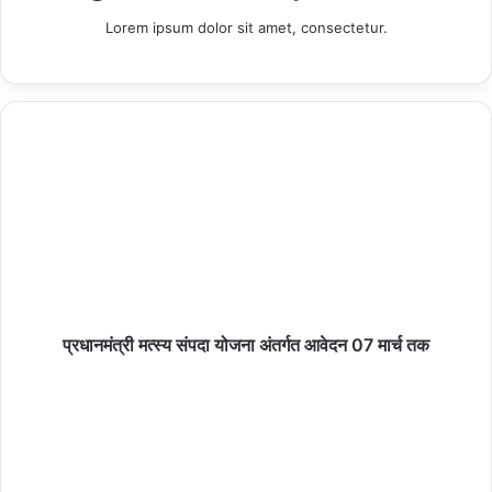
Lorem ipsum dolor sit amet, consectetur.
बागबाहरा – विश्व आदिवासी दिवस कार्यक्रम
05/08/2026
जन अभियान परिषद के जिला समन्वयक सौरभ शुक्ला का
मनावर दौरा
05/08/2026
नौगढ़ में 53 साल पुरानी जमीन पर विवादः धान रोपाई शुरू होने
प्रधानमंत्री मत्‍स्‍य संपदा योजना अंतर्गत आवेदन 07 मार्च तक
पर किसानों और दूसरे पक्ष में तना जमीन विवाद को लेकर बैठक।
05/08/2026
*सेवा सहकारी समिति आंचलखेड़ा के प्रबंधक राजेन्द्र
उपाध्याय का भावभीनी विदाई समारोह*