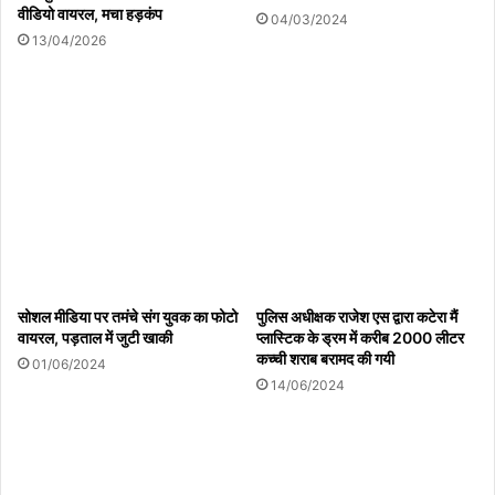
वीडियो वायरल, मचा हड़कंप
जनपद जालौन के डी एम मिले प्रदेश के मुखिया योगी जी से
04/03/2024
13/04/2026
05/08/2026
आठ साल बाद छात्रसंघ चुनाव की उम्मीद
05/08/2026
GenZ Talk में युवाओं से हुआ भविष्य के भारत पर सार्थक
सोशल मीडिया पर तमंचे संग युवक का फोटो
पुलिस अधीक्षक राजेश एस द्वारा कटेरा मैं
संवाद
वायरल, पड़ताल में जुटी खाकी
प्लास्टिक के ड्रम में करीब 2000 लीटर
05/08/2026
कच्ची शराब बरामद की गयी
01/06/2024
14/06/2024