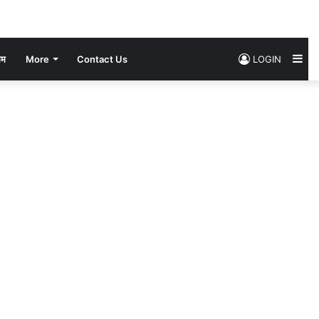
Si
सम
More
Contact Us
LOGIN