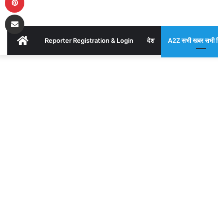
जनजाति
Share via Email
के
AKHAND
Reporter Registration & Login
देश
A2Z सभी खबर सभी ज
एक
BHARAT
Home
/
A2Z
युवक
सभी खबर सभी
NEWS
जिले की
/
बाघ
के हमले से बैगा
हुआ
जनजाति के
एक युवक हुआ
घायल
घायल
AKHAND
BHARAT
Send