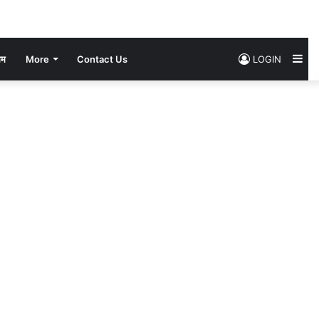
Si
सम
More
Contact Us
LOGIN