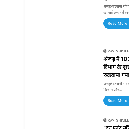
अंजड़/बड़वानी रवि श
का पाटोत्सव पर्व (स
Read More 
RAVI SHIMLE
अंजड़ में 10
विभाग के द्
रुकवाया गया
अंजड़/बड़वानी संव
किसान और…
Read More 
RAVI SHIMLE
“रन फॉर यून