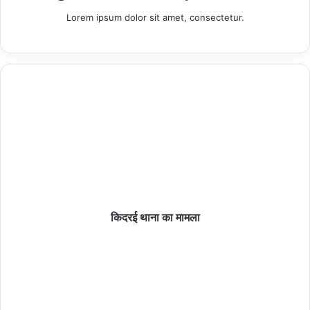
सेंटर में छात्रों संग देखा मुख्यमंत्री का लाइव संवाद
Lorem ipsum dolor sit amet, consectetur.
06/08/2026
हमीरपुर :जिलाधिकारी के निर्देश पर जनपद में 9 से 17 अगस्त
तक व्यापक स्तर पर चलेगा ‘हर घर तिरंगा अभियान-2026
06/08/2026
हमीरपुर :दुग्ध स्वर्ण महोत्सव पर डेयरी कॉन्क्लेव, 17 लाभार्थियों
को मिले चयन पत्र
06/08/2026
किदरई थाना का मामला
करंट लगाकर नीलगाय का शिकार, शिकारी गिरफ्तारः
06/08/2026