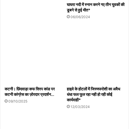
पर किसानों और दूसरे पक्ष में तना जमीन विवाद को लेकर बैठक।
घाघरा नदी में स्नान करने गए तीन युवकों की
05/08/2026
डूबने से हुई मौत*
06/06/2024
जन अभियान परिषद के जिला समन्वयक सौरभ शुक्ला का
मनावर दौरा
05/08/2026
पूर्व माध्यमिक विद्यालय मोहनकोला में पढ़ाई कर रही छात्रा के बेहोश होने की
जानकारी नहीं है। विद्यालयों के शिक्षकों ने भी कोई जानकारी नहीं दी है।
उच्चाधिकारियों को जानकारी न देना गलत है। प्रकरण की जानकारी कराता हूं।
कटनी। छिंदवाड़ा कफ सिरप कांड पर
हाइवे के होटलों में जिस्मफरोशी का अवैध
कटनी कांग्रेस का ज़ोरदार प्रदर्शन…
धंधा फल फूल रहा नही हो रही कोई
कार्यवाही*
09/10/2025
12/03/2024