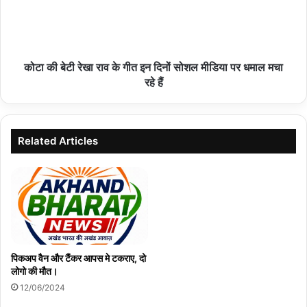
हमीरपुर :एनएच-34 पर भीषण हादसा: रोडवेज बस और ऑयल
टैंकर की टक्कर, तीन की मौत, 19 घायल
कोटा की बेटी रेखा राव के गीत इन दिनों सोशल मीडिया पर धमाल मचा
06/08/2026
रहे हैं
9 अगस्त को गूंजेगा आदिवासी संस्कृति का गौरव
06/08/2026
Related Articles
बागबाहरा – विश्व आदिवासी दिवस कार्यक्रम
05/08/2026
पिकअप वैन और टैंकर आपस मे टकराए, दो
लोगो की मौत।
12/06/2024
नौगढ़ में 53 साल पुरानी जमीन पर विवादः धान रोपाई शुरू होने