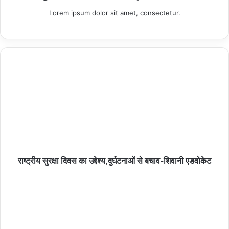
Lorem ipsum dolor sit amet, consectetur.
थाना समाधान दिवस में एसपी रामपुर ने सुनीं फरियादियों की
समस्याएं, स्वार थाने का किया औचक निरीक्षण
09/08/2026
हमीरपुर :हरिद्वार से गंगाजल लेकर 25 दिन की कांवड़ यात्रा
पर निकले श्रद्धालु, हमीरपुर पहुंचे
08/08/2026
विश्व आदिवासी दिवस पर बंशीताल छात्रावास में न्योता भोज,
राष्ट्रीय सुरक्षा दिवस का उद्देश्य,दुर्घटनाओं से बचाव-शिवानी एडवोकेट
जनप्रतिनिधियों ने बच्चों में भरी नई ऊर्जा
08/08/2026
हमीरपुर :जमीनी विवाद में युवक को मारी गोली, पैर में गोली लगने