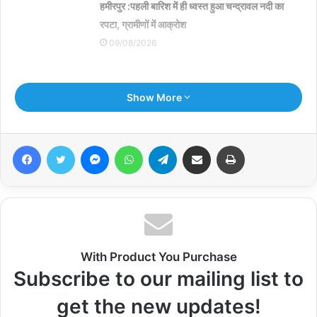
हमीरपुर :पहली बारिश में ही ध्वस्त हुआ चन्द्रावल नदी का
रपटा, ग्रामीणों में आक्रोश
09/08/2026
09 अगस्त विश्व आदिवासी दिवस के अवसर पर वृक्षारोपण
Show More
किया गया
09/08/2026
Facebook
Twitter
Messenger
WhatsApp
Telegram
Share via Email
Print
बोड़ार ग्राम पंचायत में ठोस अपशिष्ट प्रबंधन नियम-2026
लागू
09/08/2026
With Product You Purchase
हमीरपुर :मकान के विवाद में सड़क पर भिड़े पति-पत्नी, बच्चों ने
Subscribe to our mailing list to
भी पिता को पीटा
get the new updates!
09/08/2026