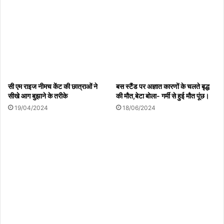
तू अपने झूठ से कब तक सबको , बहकायेगा।
एक दिन तेरा ही किया, तेरे सामने आएगा।
अपनों को खोकर जिंदा तो है, तू
ढो रहा है,
सी एम राइज नीमच केंट की छात्राओं ने
बस स्टैंड पर अज्ञात कारणों के चलते बृद्ध
सीखे आग बुझाने के तरीके
की मौत,बेटा बोला- गर्मी से हुई मौत पूंछ।
अपनी लाश को अपने कन्धों पर।
19/04/2024
18/06/2024
क्योंकि भ्रष्टा