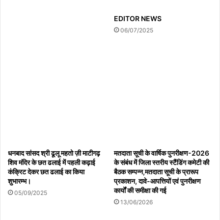
शुक्रवार की दोपहर करीब एक बजे वह अपने भाई की शादी में जाने के लिए रोडवेज
EDITOR NEWS
परिसर में खड़ी बस के अंदर सीट पर बैठी थी। उसके पति उसे बस में बैठाकर वापस
06/07/2025
गांव चले गए थे। उसी बीच बस में तीन लोग आए और बैग को एक व्यक्ति ने सीट के
नीचे रखने को कहा। वह व्यक्ति उसके बगल में बैठ गया। दो व्यक्ति पीछे सीट पर
बैठ गए। आरोप लगाया कि पीछे बैठे व्यक्तियों ने चाकू से बैग फाड़ कर उसमें रखे
ढाई तोला सोने का हार, दो तोला सोने का नेकलेस निकाल लिया। जब उसने बैग
कटा हुआ देखा तो शोर मचाना शुरू कर दिया। तभी तीनों व्यक्ति उसे धक्का मारते
हुए भाग गए। उसने पति को फोन लगाकर बुलाया। कोतवाल उमेश सिंह ने बताया
कि तहरीर मिली है। जांच कर कार्रवाई की जाएगी
धनबाद सांसद श्री ढूलू महतो ज़ी माटीगढ़
मतदाता सूची के वार्षिक पुनरीक्षण-2026
शिव मंदिर के छत ढलाई में पहली कढ़ाई
के संबंध में जिला स्तरीय स्टैंडिंग कमेटी की
कंक्रिट देकर छत ढलाई का किया
बैठक सम्पन्न,मतदाता सूची के प्रारूप
शुभारम्भ।
प्रकाशन, दावे-आपत्तियों एवं पुनरीक्षण
कार्यों की समीक्षा की गई
05/09/2025
13/06/2026
Copy URL