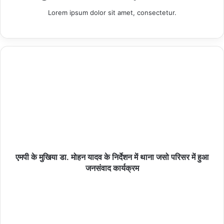
का शुभारंभ, 105 पहलवान खिलाड़ियों ने लिया हिस्सा
Lorem ipsum dolor sit amet, consectetur.
07/08/2026
हमीरपुर :कस्तूरबा गांधी आवासीय विद्यालय में शिक्षिका की
कथित लापरवाही का वीडियो वायरल
07/08/2026
हमीरपुर :ग्राम पंचायत मनकीकला में समाधान समारोह-2026
को लेकर जागरूकता कार्यक्रम आयोजित
07/08/2026
एमपी के मुखिया डा. मोहन यादव के निर्देशन में थाना जसो परिसर में हुआ
जनसंवाद कार्यक्रम
15 अगस्त को जिलेभर में आयोजित होगा ‘उल्लास महा-चौपाल’
07/08/2026