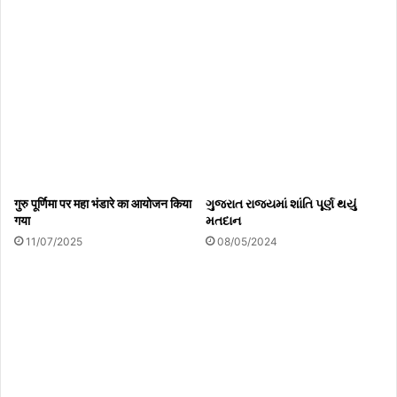
गुरु पूर्णिमा पर महा भंडारे का आयोजन किया
ગુજરાત રાજ્યમાં શાંતિ પૂર્ણ થયું
गया
મતદાન
11/07/2025
08/05/2024