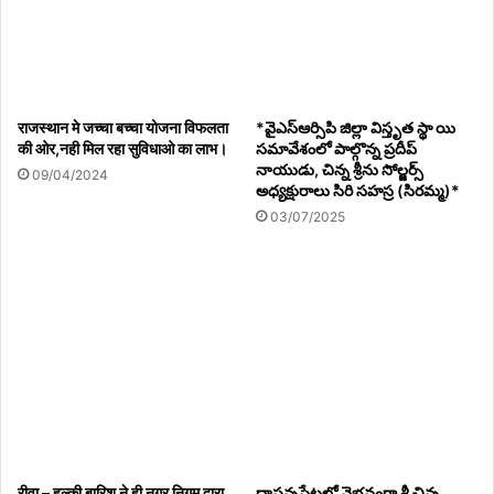
राजस्थान मे जच्चा बच्चा योजना विफलता
*వైఎస్ఆర్సిపి జిల్లా విస్తృత స్థా యి
की ओर,नही मिल रहा सुविधाओ का लाभ।
సమావేశంలో పాల్గొన్న ప్రదీప్
నాయుడు, చిన్న శ్రీను సోల్జర్స్
09/04/2024
అధ్యక్షురాలు సిరి సహస్ర (సిరమ్మ)*
03/07/2025
Warning
: Attempt to read property "ID" on bool in
/home/u456938103/domains/akhandbharatlivenews.co
m/public_html/wp-
रीवा – हल्की बारिश ने ही नगर निगम द्वारा
దాసన్నపేటలో వైభవంగా శ్రీ చిన్న