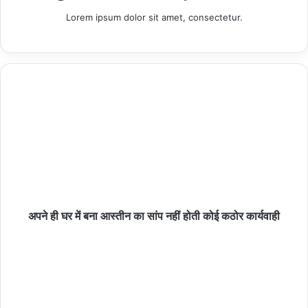
सेंटर में छात्रों संग देखा मुख्यमंत्री का लाइव संवाद
Lorem ipsum dolor sit amet, consectetur.
06/08/2026
हमीरपुर :जिलाधिकारी के निर्देश पर जनपद में 9 से 17 अगस्त
तक व्यापक स्तर पर चलेगा ‘हर घर तिरंगा अभियान-2026
06/08/2026
हमीरपुर :दुग्ध स्वर्ण महोत्सव पर डेयरी कॉन्क्लेव, 17 लाभार्थियों
को मिले चयन पत्र
06/08/2026
अपने ही घर में बना आस्तीन का सांप नहीं होती कोई कठोर कार्यवाही
करंट लगाकर नीलगाय का शिकार, शिकारी गिरफ्तारः
06/08/2026