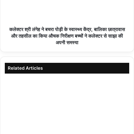
हमीरपुर :एनएच-34 पर भीषण हादसा: रोडवेज बस और ऑयल
टैंकर की टक्कर, तीन की मौत, 19 घायल
कलेक्टर श्री लंगेह ने बचरा पोड़ी के स्वास्थ्य केंद्र, बालिका छात्रावास
06/08/2026
और तहसील का किया औचक निरीक्षण बच्चों ने कलेक्टर से साझा की
अपनी समस्या
9 अगस्त को गूंजेगा आदिवासी संस्कृति का गौरव
06/08/2026
Related Articles
बागबाहरा – विश्व आदिवासी दिवस कार्यक्रम
05/08/2026
जन अभियान परिषद के जिला समन्वयक सौरभ शुक्ला का