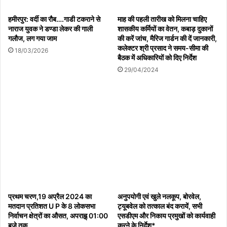
मनावर दौरा
05/08/2026
हमीरपुर: वर्दी का रौब….गाडी टकराने से
माह की पहली तारीख को मिलना चाहिए
नाराज युवक ने डण्डा लेकर की गाली
शासकीय कर्मियों का वेतन, कबाड़ दुकानों
गलौज, लग गया जाम
की करें जांच, मैरिज गार्डन की दें जानकारी,
कलेक्टर श्री प्रसाद ने समय-सीमा की
18/03/2026
नौगढ़ में 53 साल पुरानी जमीन पर विवादः धान रोपाई शुरू होने
बैठक में अधिकारियों को दिए निर्देश
पर किसानों और दूसरे पक्ष में तना जमीन विवाद को लेकर बैठक।
29/04/2024
05/08/2026
हाल में ही उनका तबादला सूरजपुर की प्रतापपुर जनपद पंचायत किया गया है।
हालांकि उन्होंने अभी जॉइन नहीं किया है। बैकुंठपुर से पहले वे सोनहत जनपद
पंचायत के सी ई ओ
सीईओ नें नही दिया कोई जवाब
प्रथम चरण,19 अप्रैल 2024 का
अनुपयोगी एवं खुले नलकूप, बोरवेल,
मतदान प्रतिशत U P के 8 लोकसभा
ट्यूबवेल को तत्काल बंद करायें, सभी
निर्वाचन क्षेत्रों का औसत, अपराह्न् 01‌‌:00
एसडीएम और निकाय प्रमुखों को कार्यवाही
सीईओ को कस्टडी में लेकर जा रहे ईडी अधिकारियों से सीईओ को गिरफ्तार करने
बजे तक
करने के निर्देश*