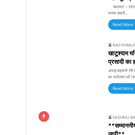
खलघाट – प्रदर्शन 
मध्यम वाहनों…
Read More 
RAVI SHIMLE
खाटूश्याम मन
प्रसादी का 
अंजड़/बड़वानी रवि श
का पाटोत्सव पर्व (स
Read More 
DESHRAJ BI
**सम्माननीय
जारी**