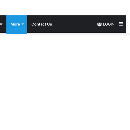
Si
सम
More
Contact Us
LOGIN