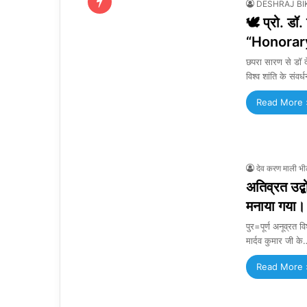
DESHRAJ BI
🕊️ प्रो. डॉ
“Honorar
छपरा सारण से डॉ द
विश्व शांति के संवर
Read More 
देव करण माली भी
अतिव्रत उद्ब
मनाया गया।
पुर=पूर्ण अनूव्रत व
मार्दव कुमार जी क
Read More 