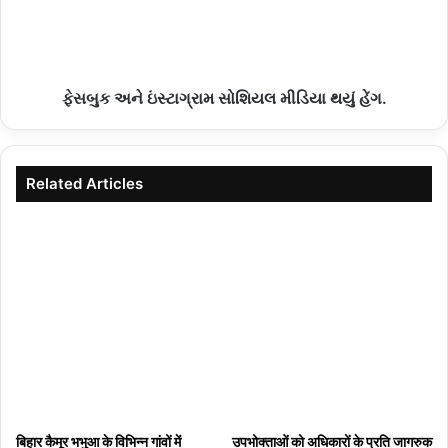
ફેસબુક અને ઇંસ્ટાગ્રામ સોશિયલ મીડિયા થયું હેંગ.
Related Articles
बिहार कैमूर भभुआ के विभिन्न गांवों में
उपभोक्‍ताओं को अधिकारों के प्रति जागरुक