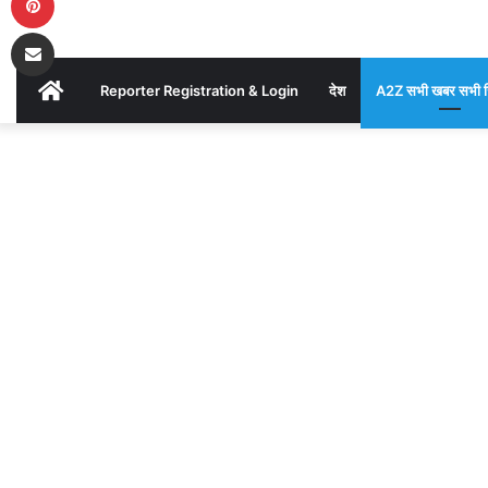
शामिल
Share via Email
हुए
AKHAND
Reporter Registration & Login
देश
A2Z सभी खबर सभी ज
पूर्व
BHARAT
Home
/
A2Z
विधायक
सभी खबर सभी
NEWS
जिले की
/
भारत जोड़ो
अरूणोदय
न्याय यात्रा में
शामिल हुए पूर्व
विधायक
चौबे
अरूणोदय चौबे
AKHAND
BHARAT
Send