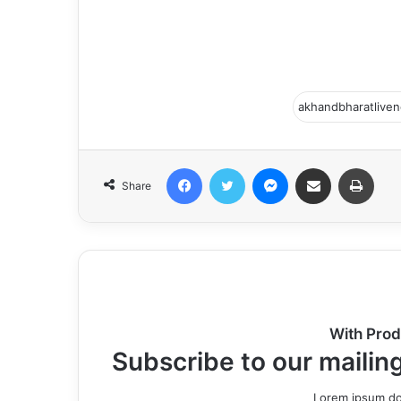
Facebook
Twitter
Messenger
Share via Email
Print
Share
With Prod
Subscribe to our mailing
Lorem ipsum dol