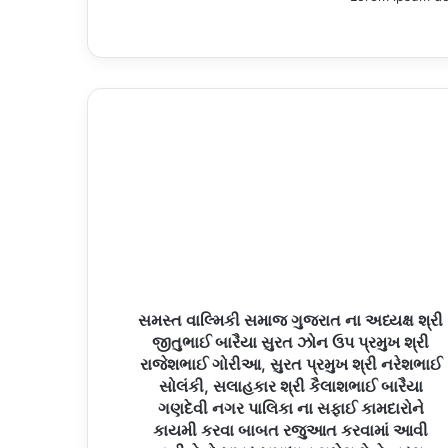
સમસ્ત વાલ્મિકી સમાજ ગુજરાત ના અધ્યક્ષ શ્રી
જીતુભાઈ બારૈયા સુરત ઝોન ઉપ પ્રમુખ શ્રી
રાજેશભાઈ ગોરીઆ, સુરત પ્રમુખ શ્રી નરેશભાઈ
સોલંકી, સલાહકાર શ્રી કૈલાશભાઈ બારૈયા
ગણદેવી નગર પાલિકા ના સફાઈ કામદારોને
કાયમી કરવા બાબત રજુઆત કરવામાં આવી