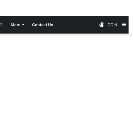
Si
सम
More
Contact Us
LOGIN