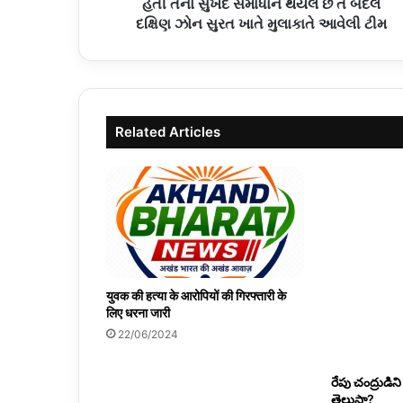
હતી તેનો સુખદ સમાધાન થયેલ છે તે બદલ
દક્ષિણ ઝોન સુરત ખાતે મુલાકાતે આવેલી ટીમ
Related Articles
युवक की हत्या के आरोपियों की गिरफ्तारी के
लिए धरना जारी
22/06/2024
రేపు చంద్రుడి
తెలుసా?