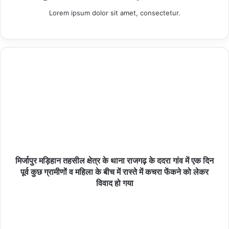
Lorem ipsum dolor sit amet, consectetur.
हमीरपुर :ठिलिया लगाने के विवाद में दो पक्षों में मारपीट, वीडियो
वायरल
05/08/2026
बागबाहरा – विश्व आदिवासी दिवस कार्यक्रम
05/08/2026
हमीरपुर :राष्ट्रीय लोक अदालत की तैयारियों को लेकर
मिर्जापुर मड़िहान तहसील क्षेत्र के थाना राजगढ़ के ददरा गांव में एक दिन
पूर्व कुछ ग्रामीणों व महिला के बीच में रास्ते में कचरा फेंकने को लेकर
मजिस्ट्रेटों की बैठक
विवाद हो गया
05/08/2026
आठ साल बाद छात्रसंघ चुनाव की उम्मीद