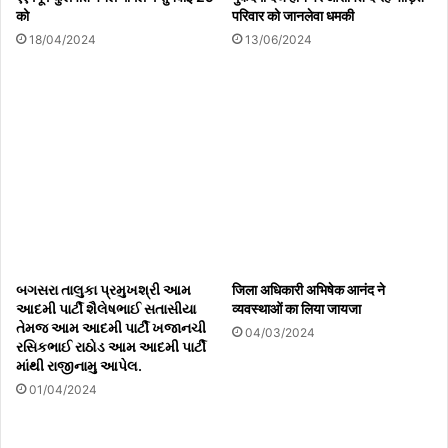
को
परिवार को जानलेवा धमकी
18/04/2024
13/06/2024
श्री आशुतोष मिश्रा
3
બગસરા તાલુકા પ્રમુખશ્રી આમ
जिला अधिकारी अभिषेक आनंद ने
श्री रवि मिश्रा
આદમી પાર્ટી શૈલેષભાઈ સતાસીયા
व्यवस्थाओं का लिया जायजा
તેમજ આમ આદમી પાર્ટી ખજાનચી
04/03/2024
રસિકભાઈ રાઠોડ આમ આદમી પાર્ટી
માંથી રાજીનામુ આપેલ.
01/04/2024
4