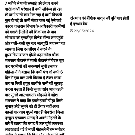
7 महीने से पानी सप्लाई को लेकर कस्बे
स्थिति में बीमित कृषकों को व्यक्तिगत स्तर पर आपदा की स्थिति तक उत्पादन लागत
वासी काफी परेशान है कभी लीकेज हो रहा
में व्यय के अनुरूप प्राथमिकता पर आंशिक क्षतिपूर्ति का भुगतान बीमा कम्पनी द्वारा
तो कभी पानी कम मिल रहा है कभी बिजली
संस्थान की शैक्षिक यात्रा की बुनियाद होती
गुल हो गई तो कभी मोटर जल गई ऐसे कई
किया जायेगा। कृषकों को आपदा के 72 घण्टे के अन्दर व्यक्तिगत दावा बीमा कम्पनी
है प्रथम बैच
कारण जलदाय विभाग के अधिकारी ग्रामीणों
को प्रस्तुत किया जाना आवश्यक होगा।
22/05/2024
को बताते हैं लोगों की शिकायत के बाद
सोमवार को एसडीएम दिनेश मीणा डग पहुंचे
और गली-गली घूम कर जलपूर्ति व्यवस्था का
जायजा लिया एसडीएम ने कस्बे के
बुधवारिया बाजार होली धड़ा गणेश चौक
भावसार मोहल्ले में माली मोहल्ले में पैदल घूम
क्षति की सूचना हेतु कृषक भाई द्वारा क्राप इंश्योरेन्स ऐप या टोल फ्री नम्बर
कर ग्रामीणों की समस्याएं सुनी इस पर
*1800-889-6868* पर दी जा सकती है। टोल फ्री नम्बर या ऐप पर सूचना न
महिलाओं ने बताया कि कभी पंच तो कभी 6
दे पाने की स्थिति में निम्न जानकारी के
दिन में एक बार पानी मिलता है टैंकर मंगवा
कर या निजी ट्यूब बालों से पानी की जुगाड़
करना पड़ता है किसे सुनाए सांप आप पहली
बार सुनते आए भावसार मोहल्ले में महेश
भावसार ने कहा कि हमारे हमारी पीड़ा किसे
सुनाए कोई सुनने को ही तैयार नहीं आज
*साथ कृषक अपना प्रार्थना पत्र*
पहली बार आप पूछने आए हैं शिवसेना जिला
प्रमुख प्रकाश आनंद ने अपने मोहल्ले के
बारे में बताया कि व्हाट में जल पूर्ति व्यवस्था
लड़खड़ाई गई है माली मोहल्ले में राम मनोहर
राठौड़ ने बताया कि बिना मोटर के पानी नहीं