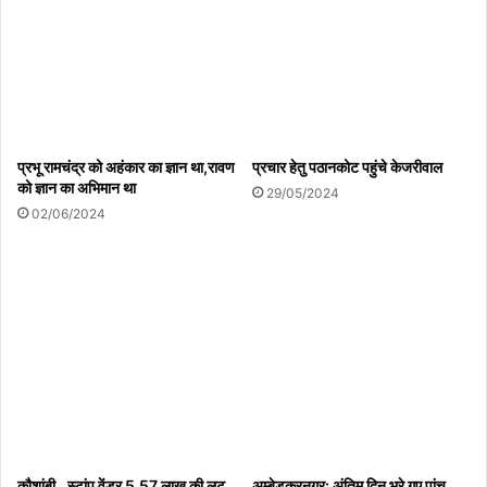
प्रभू रामचंद्र को अहंकार का ज्ञान था,रावण
प्रचार हेतु पठानकोट पहुंचे केजरीवाल
को ज्ञान का अभिमान था
29/05/2024
02/06/2024
कौशांबी…स्टांप वेंडर 5.57 लाख की लूट
अम्बेडकरनगर: अंतिम दिन भरे गए पांच