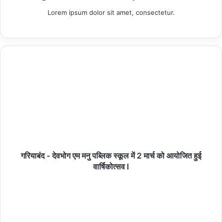
Lorem ipsum dolor sit amet, consectetur.
गज्जूपुरा से हरिद्वार के लिए रवाना हुआ 50 कांवड़ियों का जत्था,
किसान नेता व ग्राम प्रधान ने फूल-मालाओं से किया स्वागत
09/08/2026
हमीरपुर :मौदहा में यातायात पुलिस हुई हाईटेक, लेजर स्पीड
मशीन से होगी वाहनों की निगरानी
09/08/2026
नगर पंचायत बनने के बाद हरख पुर में विकास की तस्वीर तेजी
गरियाबंद - देवभोग एम मनु पब्लिक स्कूल में 2 मार्च को आयोजित हुई
से बदली है।
वार्षिकोत्सव l
09/08/2026
हमीरपुर :पहली बारिश में ही ध्वस्त हुआ चन्द्रावल नदी का
रपटा, ग्रामीणों में आक्रोश