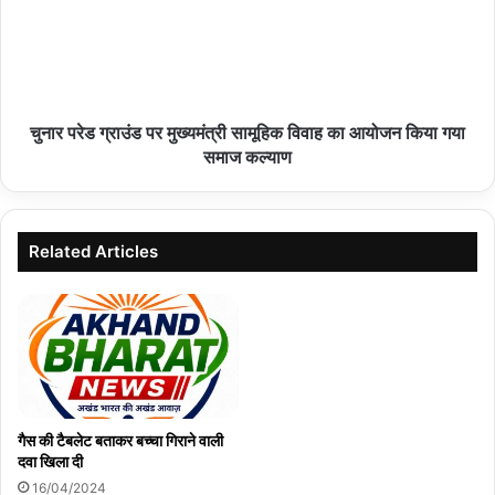
09/08/2026
09 अगस्त विश्व आदिवासी दिवस के अवसर पर वृक्षारोपण
चुनार परेड ग्राउंड पर मुख्यमंत्री सामूहिक विवाह का आयोजन किया गया
किया गया
समाज कल्याण
09/08/2026
बोड़ार ग्राम पंचायत में ठोस अपशिष्ट प्रबंधन नियम-2026
Related Articles
लागू
09/08/2026
हमीरपुर :मकान के विवाद में सड़क पर भिड़े पति-पत्नी, बच्चों ने
भी पिता को पीटा
09/08/2026
गैस की टैबलेट बताकर बच्चा गिराने वाली
दवा खिला दी
16/04/2024