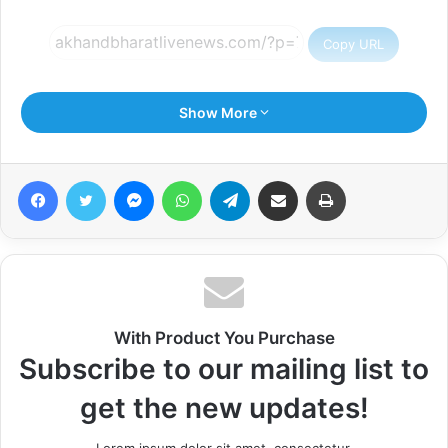
Copy URL
Show More
Facebook
Twitter
Messenger
WhatsApp
Telegram
Share via Email
Print
With Product You Purchase
Subscribe to our mailing list to
get the new updates!
Lorem ipsum dolor sit amet, consectetur.