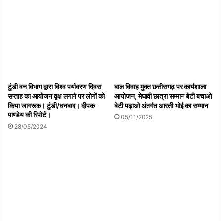
बागबाहरा – विश्व आदिवासी दिवस कार्यक्रम
05/08/2026
जन अभियान परिषद के जिला समन्वयक सौरभ शुक्ला का
मनावर दौरा
टुंडी वन विभाग द्वारा विश्व पर्यावरण दिवस
बाल विवाह मुक्त छत्तीसगढ़ पर कार्यशाला
05/08/2026
सप्ताह का आयोजन वृक्ष लगाने पर लोगों को
आयोजन, मेघावी छात्रा सम्मान बेटी बचाओ
किया जागरूक। टुंडी/धनबाद। दीपक
बेटी पढ़ाओ अंतर्गत आरती भोई का सम्मान
पाण्डेय की रिपोर्ट।
05/11/2025
28/05/2024
नौगढ़ में 53 साल पुरानी जमीन पर विवादः धान रोपाई शुरू होने
पर किसानों और दूसरे पक्ष में तना जमीन विवाद को लेकर बैठक।
05/08/2026
अमानतुल्लाह
खान
ने
दिल्ली
दंगे
के
आरोपी
ताहिर
हुसैन
का
बचाव
करते
हुए
एक्स
पर
लिखा
था
कि
वह
इस
बात
की
सजा
काट
रहा
है
की
वो
एक