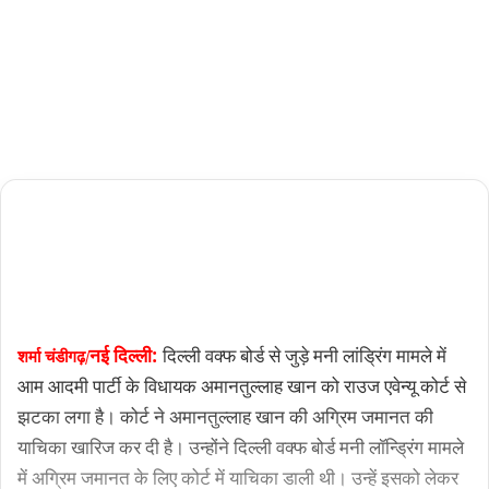
02/03/2024
2,506
4
minutes
read
नई
दिल्ली:
दिल्ली
वक्फ
बोर्ड
से
जुड़े
मनी
लांड्रिंग
मामले
में
शर्मा
चंडीगढ़/
आम
आदमी
पार्टी
के
विधायक
अमानतुल्लाह
खान
को
राउज
एवेन्यू
कोर्ट
से
झटका
लगा
है।
कोर्ट
ने
अमानतुल्लाह
खान
की
अग्रिम
जमानत
की
याचिका
खारिज
कर
दी
है।
उन्होंने
दिल्ली
वक्फ
बोर्ड
मनी
लॉन्ड्रिंग
मामले
में
अग्रिम
जमानत
के
लिए
कोर्ट
में
याचिका
डाली
थी।
उन्हें
इसको
लेकर