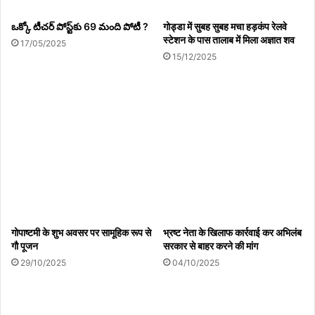
ఒక్కో టీచర్‌ పోస్ట్‌కు 69 మంది పోటీ ?
गोड्डा में सुबह सुबह मचा हड़कंप रेलवे
स्टेशन के पास तालाब में मिला अज्ञात शव
17/05/2025
15/12/2025
विकासखंड स्तरीय कराटे प्रतियोगिता संपन्न ,राम शांति विद्या
मंदिर के छात्राओं का रहा दबदबा
06/08/2026
हमीरपुर :एनएच-34 पर भीषण हादसा: रोडवेज बस और ऑयल
टैंकर की टक्कर, तीन की मौत, 19 घायल
06/08/2026
‎गोपाष्टमी के शुभ अवसर पर सामूहिक रूप से
भ्रष्ट नेता के खिलाफ कार्रवाई कर अभिलंब
9 अगस्त को गूंजेगा आदिवासी संस्कृति का गौरव
गौ पूजन
सरकार से बाहर करने की मांग
06/08/2026
29/10/2025
04/10/2025