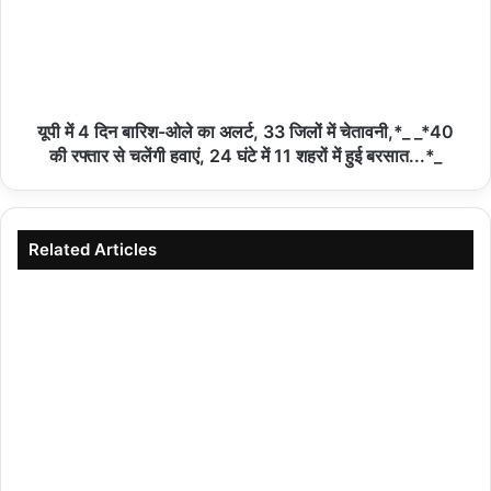
भाजपा वरिष्ठ नेता बाबू वीरकुमार यादव ने आईसीएस कोचिंग
सेंटर में छात्रों संग देखा मुख्यमंत्री का लाइव संवाद
06/08/2026
यूपी में 4 दिन बारिश-ओले का अलर्ट, 33 जिलों में चेतावनी,*_ _*40
की रफ्तार से चलेंगी हवाएं, 24 घंटे में 11 शहरों में हुई बरसात...*_
हमीरपुर :जिलाधिकारी के निर्देश पर जनपद में 9 से 17 अगस्त
तक व्यापक स्तर पर चलेगा ‘हर घर तिरंगा अभियान-2026
06/08/2026
Related Articles
हमीरपुर :दुग्ध स्वर्ण महोत्सव पर डेयरी कॉन्क्लेव, 17 लाभार्थियों
को मिले चयन पत्र
06/08/2026
करंट लगाकर नीलगाय का शिकार, शिकारी गिरफ्तारः
06/08/2026