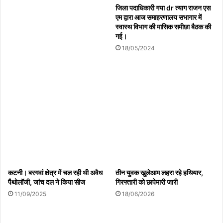
जिला पदाधिकारी गया dr त्याग राजन एस
एम द्वारा आज समाहरणालय सभागार में
-विजय शंकर सिंह, थानाध्यक्ष लोटन
स्वास्थ विभाग की मासिक समीछा बैठक की
गई।
18/05/2024
तहरीर मिलने के बाद सूचना दर्ज कर लिया गया है। शव का पोस्टमार्टम करवाकर
परिजनों को सौंप दिया गया है। आगे की कार्रवाई पोस्टमार्टम रिपोर्ट आने के बाद
होगी।
कटनी। बरगवां क्षेत्र में चल रही थी अवैध
तीन युवक खुलेआम लहरा रहे हथियार,
Copy URL
पैथोलॉजी, जांच दल ने किया सीज
गिरफ्तारी को छापेमारी जारी
11/09/2025
18/06/2026