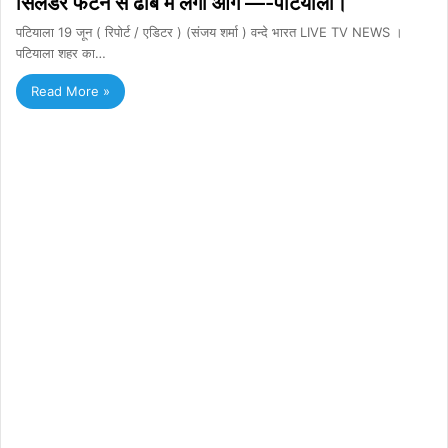
सिलैंडर फटने से ढाबे में लगी आग —-पटियाला।
पटियाला 19 जून ( रिपोर्ट / एडिटर ) (संजय शर्मा ) वन्दे भारत LIVE TV NEWS ।
पटियाला शहर का…
Read More »