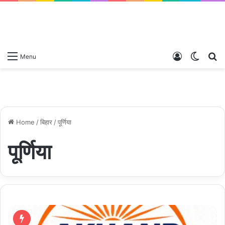
Log
Switch
S
Menu
In
skin
fo
Home
/
बिहार
/
पूर्णिया
पूर्णिया