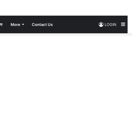
Si
सम
More
Contact Us
LOGIN