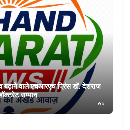
रव बढ़ाने वाले एचआरएच प्रिंस डॉ. देशराज
डॉक्टरेट सम्मान
0