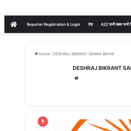
AKHAND
Reporter Registration & Login
देश
A2Z सभी खबर सभी ज
BHARAT
Home
/
DESHRAJ BIKRANT SARAN BIHAR
NEWS
DESHRAJ BIKRANT SA
Website