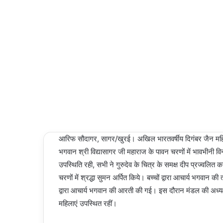
NEWS
an
email
06/03/2024
Last
Updated:
06/03/2024
2,505
Less than
a minute
आरिफ सौदागर, सागर/खुरई। अखिल भारतवर्षीय दिगंबर जैन महिला प
भगवान श्री विद्यासागर जी महाराज के पावन चरणों में भावभीनी
उपस्थिति रही, सभी ने गुरुदेव के चित्र के समक्ष दीप प्रज्वलित 
चरणों में श्रद्धा सुमन अर्पित किये। बच्चों द्वारा आचार्य भगवान
द्वारा आचार्य भगवान की आरती की गई। इस दौरान मंडल की अध्यक्ष
महिलाएं उपस्थित रहीं।