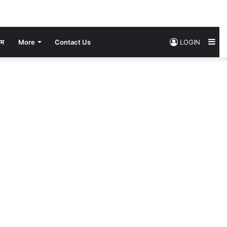
Si
सम
More
Contact Us
LOGIN