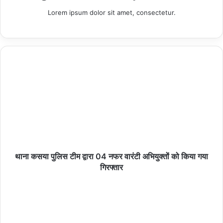
Lorem ipsum dolor sit amet, consectetur.
मा0 प्रधानमंत्री भारत सरकार के दिनांक 06.03.2024 को जनपद कुशीनगर
के अंतर्राष्ट्रीय एयरपोर्ट कुशीनगर पर ट्रांजिट विजिट/भ्रमण संभावित कार्यक्रम
के दृष्टिगत त्रुटिरहित सुरक्षा व्यवस्था एवं कानून व्यवस्था हेतु आज दिनांक
05.03.2024 को अपर पुलिस महानिदेशक गोरखपुर जोन गोरखपुर डॉ0 के0
एस0 प्रताप कुमार, पुलिस उप महानिरीक्षक गोरखपुर रेंज गोरखपुर सुरेश राव ए0
कुलकर्णी द्वारा पुलिस अधीक्षक कुशीनगर धवल जायसवाल की उपस्थिति में पुलिस व
प्रशासिनक अधिकारी/कर्मचारीगणों के साथ ब्रीफिंग एवं भ्रमण निरीक्षण कर
थाना कसया पुलिस टीम द्वारा 04 नफर वारंटी अभियुक्तों को किया गया
आवश्यक दिशा निर्देश दिए गए।
गिरफ्तार