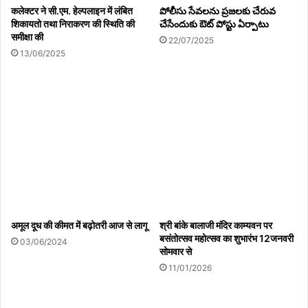
कलेक्टर ने सी.एम. हेल्पलाइन में लंबित
పోలీసు సేవలను ప్రజలకు చేరువ
शिकायतो तथा निराकरण की स्थिति की
చేసేందుకు ఔట్ పోస్టు ఏర్పాటు
समीक्षा की
22/07/2025
13/06/2025
अमूल दूध की कीमत में बढ़ोतरी आज से लागू
श्री बांके बालाजी मंदिर काम्यवन पर
बसंतोत्सव महोत्सव का शुभारंभ 12जनवरी
03/06/2024
सोमवार से
11/01/2026