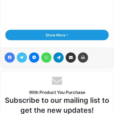
Show More
वंचित बहुजन आघाड़ी चे अध्यक्ष प्रकाश अंबेडकर यांनी महाविकास आघाडीच्या
बैठकांना उपस्थित राहू नका अशा सूचना वंचित बहुजन आघाडीने कार्यकर्त्यांना केल्या
आहेत. त्यामुळे आता राज्याच्या राजकारणात विविध चर्चांना उधाण आलं आहे. “वंचित
Facebook
Twitter
Messenger
WhatsApp
Telegram
Share via Email
Print
बहुजन आघाडीच्या सर्व कार्यकर्त्यांना आवाहन आहे की, वंचित बहुजन आघाडीची
महाविकास आघाडीसोबत अजूनपर्यंत युती पूर्ण झालेली नाहीये. त्यामुळे इतर पक्षांकडून
पक्ष बैठक किंवा कार्यक्रमाला बोलावत असतील तर त्या बैठकी, कार्यक्रमामध्ये
उपस्थित राहू नये. ॲड. प्रकाश आंबेडकर व पक्षाच्या प्रदेशाध्यक्षा रेखाताई ठाकूर
यांची सूचना येईपर्यंत कोणीही सहभागी होऊ नये,” असे आवाहन प्रकाश आंबेडकर
यांच्यामार्फत करण्यात आलं आहे.
With Product You Purchase
Subscribe to our mailing list to
get the new updates!