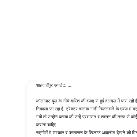
NEWS
an
email
03/03/2024
Last
Updated:
03/03/2024
2,525
Less than
a minute
शाहजहाँपुर अपडेट……
कोलाघाट पुल के नीचे बारिश की वजह से हुई दलदल में फस रही हैं 
निकाला जा रहा है, ट्रेक्टर चालक गाड़ी निकलवाने के एवज में वस
गयी तो उन्होंने बताया की उन्हें प्रशासन व शासन की तरफ से को
कराना चाहिए
राहगीरों में सरकार व प्रशासन के खिलाफ आक्रोश देखने को मिल