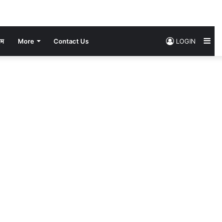
Si
सम
More
Contact Us
LOGIN