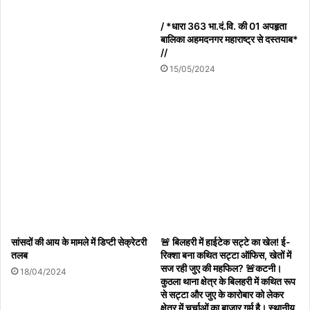
जिले में 9 से 17 अगस्त तक चलेगा ‘हर घर तिरंगा अभियान’
/ *धारा 363 भा.दं.वि. की 01 अपहृता
तथा 15 अगस्त तक होंगे ‘वंदे मातरम’ कार्यक्रम
बालिका अहमदनगर महाराष्ट्र से दस्तयाब*
//
08/08/2026
15/05/2024
पत्रकार रक्षक एकता सुरक्षा संघ का चौथा बैच प्रशिक्षण
कार्यक्रम संपन्न 60 पत्रकारों को दिए गए सुरक्षा और कानून के
गुण
08/08/2026
हमीरपुर :रेलवे ट्रैक पर अज्ञात व्यक्ति की ट्रेन से कटकर मौत
08/08/2026
सांसदों की आय के मामले में डिप्टी सेक्रेटरी
🚨 बिलहरी में हाईटेक सट्टे का खेल! ई-
तलब
रिक्शा बना कथित सट्टा ऑफिस, खेतों में
सज रही जुए की महफिल? 🚨कटनी।
18/04/2024
सरस्वती साइकिल योजना से छात्राओं के सपनों को मिले पंख,
कुठला थाना क्षेत्र के बिलहरी में कथित रूप
से सट्टा और जुए के कारोबार को लेकर
शिक्षा की राह होगी आसान: पवन पैकरा
क्षेत्र में चर्चाओं का बाजार गर्म है। स्थानीय