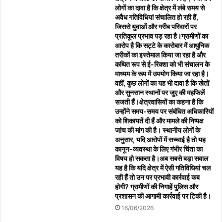
08/08/2026
लोगों का दावा है कि क्षेत्र में लंबे समय से
अवैध गतिविधियां संचालित हो रही हैं,
जिससे युवाओं और गरीब परिवारों पर
प्रतिकूल प्रभाव पड़ रहा है।ग्रामीणों का
विश्व आदिवासी दिवस पर निकाली भव्य रैली, सौर ऊर्जा
आरोप है कि सट्टे के कारोबार में आधुनिक
परियोजना के विरोध में सौंपा ज्ञापन क्षेत्रीय विधायक बाला
तरीकों का इस्तेमाल किया जा रहा है और
कथित रूप से ई-रिक्शा को भी संचालन के
बच्चन सहित कांग्रेस नेताओं ने किया स्वागत
माध्यम के रूप में उपयोग किया जा रहा है।
08/08/2026
वहीं, कुछ लोगों का यह भी दावा है कि खेतों
और सुनसान स्थानों पर जुए की महफिलें
सजती हैं।क्षेत्रवासियों का कहना है कि
“थाली में राशन या सेहत से खिलवाड़? गरीबों के निवाले पर
उन्होंने समय-समय पर संबंधित अधिकारियों
मंडराया बदहाली और बेपरवाही का साया”
को शिकायतें दी हैं और मामले की निष्पक्ष
07/08/2026
जांच की मांग की है। स्थानीय लोगों के
अनुसार, यदि आरोपों में सच्चाई है तो यह
कानून-व्यवस्था के लिए गंभीर चिंता का
विषय हो सकता है।अब सबसे बड़ा सवाल
थाली में राशन या सेहत से खिलवाड़ ?
यह है कि यदि क्षेत्र में ऐसी गतिविधियां चल
रही हैं तो उन पर प्रभावी कार्रवाई कब
07/08/2026
होगी? ग्रामीणों की निगाहें पुलिस और
प्रशासन की आगामी कार्रवाई पर टिकी है।
16/06/2026