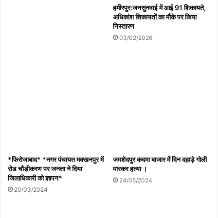
पत्रकार रक्षक एकता सुरक्षा संघ का चौथा बैच प्रशिक्षण
हमीरपुर:जनसुनवाई में आई 91 शिकायते,
अधिकांश शिकायतों का मौके पर किया
कार्यक्रम संपन्न 60 पत्रकारों को दिए गए सुरक्षा और कानून के
निस्तारण
गुण
03/02/2026
08/08/2026
हमीरपुर :रेलवे ट्रैक पर अज्ञात व्यक्ति की ट्रेन से कटकर मौत
08/08/2026
सरस्वती साइकिल योजना से छात्राओं के सपनों को मिले पंख,
शिक्षा की राह होगी आसान: पवन पैकरा
08/08/2026
*फिरोजाबाद* *नगर पंचायत मक्खनपुर में
जमशेदपुर कदमा बाजार में दिन दहाड़े गोली
रोड चौड़ीकरण पर जनता ने दिया
मारकर हत्या ।
जिलाधिकारी को ज्ञापन*
24/05/2024
विश्व आदिवासी दिवस पर निकाली भव्य रैली, सौर ऊर्जा
20/03/2024
परियोजना के विरोध में सौंपा ज्ञापन क्षेत्रीय विधायक बाला
बच्चन सहित कांग्रेस नेताओं ने किया स्वागत