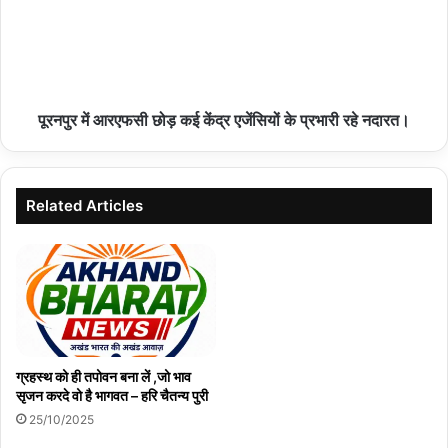
08/08/2026
विश्व आदिवासी दिवस पर बंशीताल छात्रावास में न्योता भोज,
जनप्रतिनिधियों ने बच्चों में भरी नई ऊर्जा
पूरनपुर में आरएफसी छोड़ कई केंद्र एजेंसियों के प्रभारी रहे नदारत।
08/08/2026
Related Articles
हमीरपुर :जमीनी विवाद में युवक को मारी गोली, पैर में गोली लगने
से गंभीर घायल
08/08/2026
जिले में 9 से 17 अगस्त तक चलेगा ‘हर घर तिरंगा अभियान’
तथा 15 अगस्त तक होंगे ‘वंदे मातरम’ कार्यक्रम
ग्रहस्थ को ही तपोवन बना लें ,जो भाव
08/08/2026
सृजन करदे वो है भागवत – हरि चैतन्य पुरी
25/10/2025