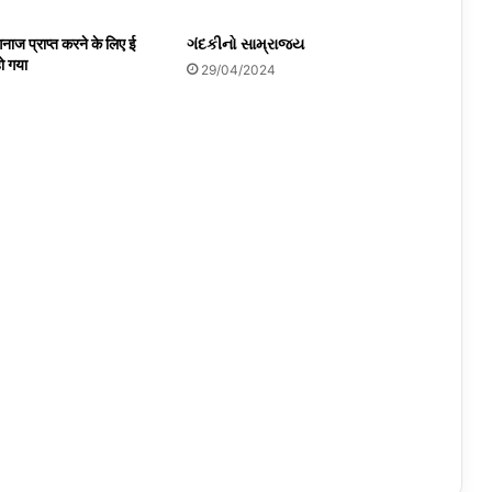
नाज प्राप्त करने के लिए ई
ગંદકીનો સામ્રાજ્ય
ो गया
29/04/2024
4