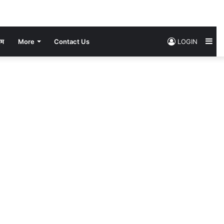
Si
सम
More
Contact Us
LOGIN