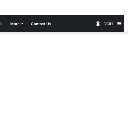
Si
सम
More
Contact Us
LOGIN