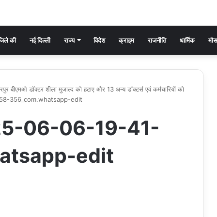
िले की
नई दिल्ली
राज्य
विदेश
क्राइम
राजनीति
धार्मिक
मौ
रदारपुर बीएमओ डॉक्टर शीला मुजाल्द को हटाए और 13 अन्य डॉक्टर्स एवं कर्मचारियों को
58-356_com.whatsapp-edit
5-06-06-19-41-
tsapp-edit