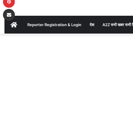
सवार
Share via Email
4
AKHAND
Reporter Registration & Login
देश
A2Z सभी खबर सभी ज
लोगो
BHARAT
Home
/
उत्तर प्रदेश
/
की
सोनभद्र
/
NEWS
बलकर पलटने
से ऑल्टो कार
मौत
में सवार 4
लोगो की मौत
चन्दन
गुप्ता
AKHAND
BHARAT
Send