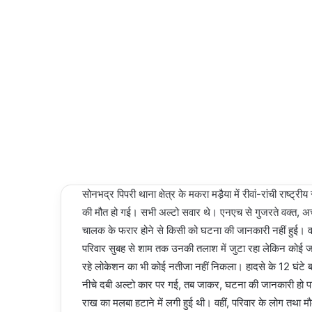
NEWS
an
email
04/03/2024
Last
Updated:
04/03/2024
2,515
1 minute
read
सोनभद्र पिपरी थाना क्षेत्र के मकरा मडै़या में रीवां-रांची राष्ट्री
की मौत हो गई। सभी अल्टो सवार थे। एनएच से गुजरते वक्त,
चालक के फरार होने से किसी को घटना की जानकारी नहीं हुई। वहीं 
परिवार सुबह से शाम तक उनकी तलाश में जुटा रहा लेकिन कोई ज
रहे लोकेशन का भी कोई नतीजा नहीं निकला। हादसे के 12 घंटे
नीचे दबी अल्टो कार पर गई, तब जाकर, घटना की जानकारी हो पाई
राख का मलबा हटाने में लगी हुई थी। वहीं, परिवार के लोग तथा मौ