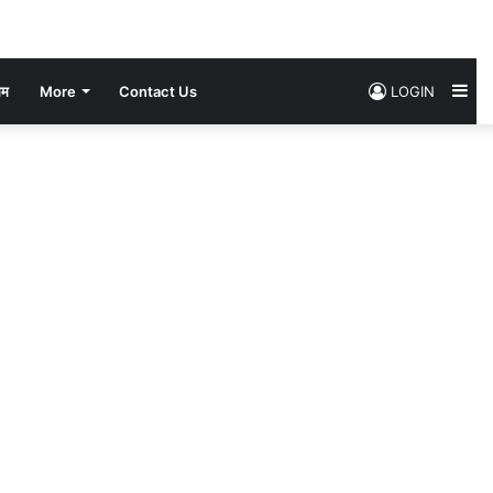
Si
सम
More
Contact Us
LOGIN