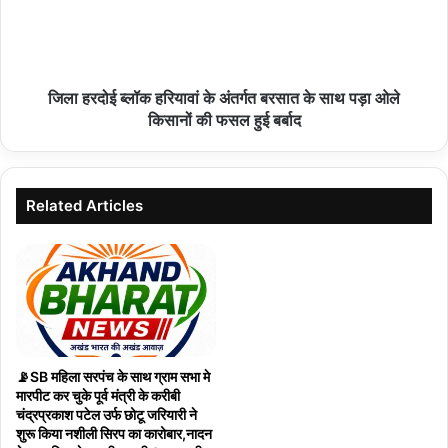
06/08/2026
जिला हरदोई ब्लॉक हरियावां के अंतर्गत बरसात के साथ पड़ा ओले
बागबाहरा – विश्व आदिवासी दिवस कार्यक्रम
किसानों की फसल हुई बर्बाद
05/08/2026
Related Articles
जन अभियान परिषद के जिला समन्वयक सौरभ शुक्ला का
मनावर दौरा
05/08/2026
नौगढ़ में 53 साल पुरानी जमीन पर विवादः धान रोपाई शुरू होने
📡SB महिला सरपंच के साथ ग्राम सभा मे
पर किसानों और दूसरे पक्ष में तना जमीन विवाद को लेकर बैठक।
मारपीट कर चुके पूर्व मंत्री के करीबी
चंद्रप्रकाश पटेल उर्फ छोटू जरियारी ने
05/08/2026
शुरू किया नशीली सिरप का कारोबार,नादन