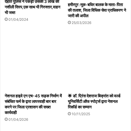
देहात पुलिस ने पकड़ी उसकी 3 लाख की
हमीरपुर :मूक-बधिर बालक के माता-पिता
नशीली सिरप,एक साथ भी गिरफ्तार,वाहन
की तलाश, जिला विधिक सेवा प्राधिकरण ने
भी जब्त
जारी की अपील
01/04/2024
बाजार में चौराहे पर स्थित पुलिस चौकी से महज पचास कदम की दूरी पर खेतासराय
25/03/2026
निवासी विजय कुमार सेठ की शिवम ज्वेलर्स और बड़ागांव निवासी ओम प्रकाश सोनी
की आभूषण का कारोबार है। बताया जाता है कि शनिवार रात जहां शिवम ज्वेलर्स में
पीछे से नकब लगाकर आधा किलो चांदी और दो ग्राम सोना वहीं ओम प्रकाश सोनी
की दुकान में तिजोरी काटकर छः किलो चांदी और पन्द्रह ग्राम सोने का सारा माल
पार कर दिया। भुक्तभोगियों की मानें तो लाखों कीमत की चोरी हो गई। हालांकि
सूचना पर पहुंची पुलिस मामले में छानबीन करती नजर आ रही है लेकिन बाजार
वासियों में दहशत का माहौल पैदा हो गया है।
नेशनल हाइवे एन एच-45 सड़क निर्माण में
🌟 डॉ. प्रिंस देशराज बिक्रांत को वर्ल्ड
संबंधित फर्म के द्वारा लापरवाही बार बार
यूनिवर्सिटी ऑफ स्पोर्ट्स द्वारा नेशनल
करने पर जिला प्रशासन की सख्त
रिकॉर्ड का सम्मान
कार्यवाही
10/11/2025
01/04/2026