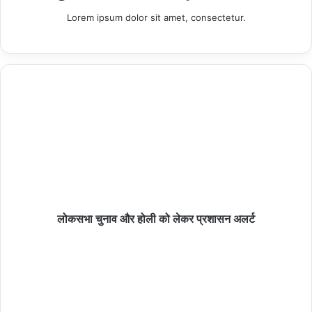
Lorem ipsum dolor sit amet, consectetur.
करंट लगाकर नीलगाय का शिकार, शिकारी गिरफ्तारः
06/08/2026
विकासखंड स्तरीय कराटे प्रतियोगिता संपन्न ,राम शांति विद्या
मंदिर के छात्राओं का रहा दबदबा
06/08/2026
लोकसभा चुनाव और होली को लेकर प्रशासन अलर्ट
हमीरपुर :एनएच-34 पर भीषण हादसा: रोडवेज बस और ऑयल
टैंकर की टक्कर, तीन की मौत, 19 घायल
06/08/2026
9 अगस्त को गूंजेगा आदिवासी संस्कृति का गौरव