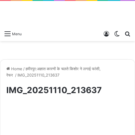
Log
Switch
S
Menu
In
skin
fo
Home
/
हमीरपुर:अज्ञात कारणों के चलते किशोर ने लगाई फांसी,
रेफर
/
IMG_20251110_213637
IMG_20251110_213637