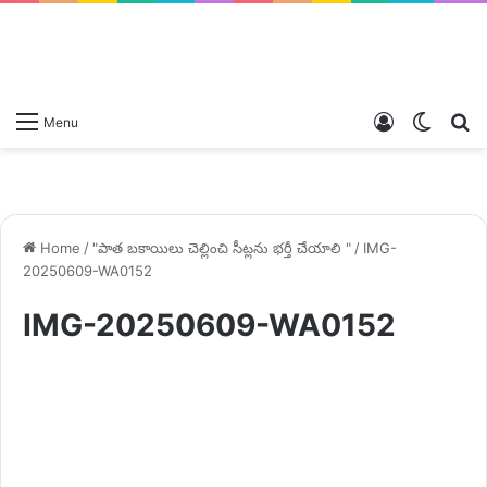
Log
Switch
S
Menu
In
skin
fo
Home
/
"పాత బకాయిలు చెల్లించి సీట్లను భర్తీ చేయాలి "
/
IMG-
20250609-WA0152
IMG-20250609-WA0152