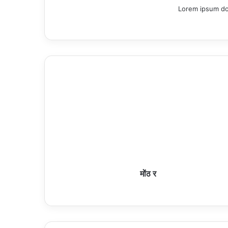
Lorem ipsum dol
मोंठ र