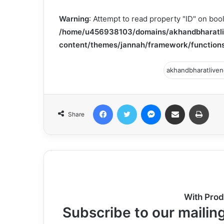
Warning
: Attempt to read property "ID" on bool
/home/u456938103/domains/akhandbharatli
content/themes/jannah/framework/functions
Facebook
Twitter
Messenger
Share via Email
Print
Share
With Prod
Subscribe to our mailing