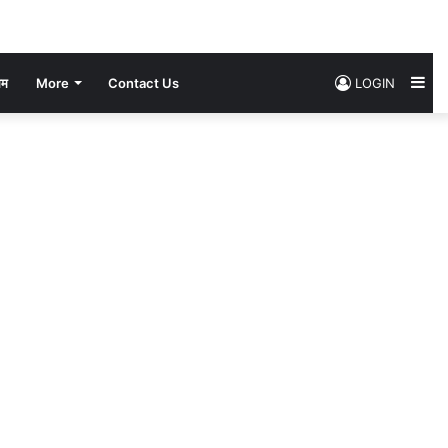
Si
सम
More
Contact Us
LOGIN