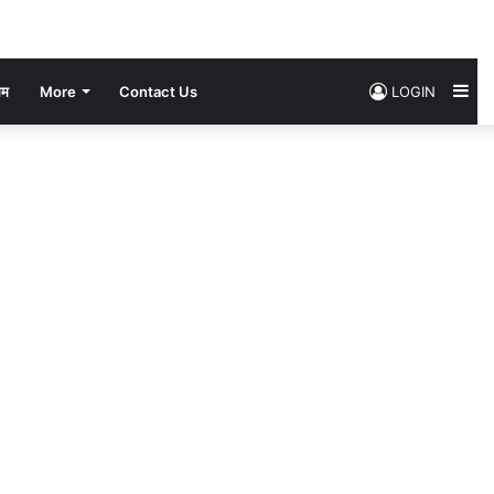
Si
सम
More
Contact Us
LOGIN