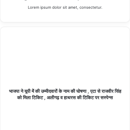
Lorem ipsum dolor sit amet, consectetur.
थाना समाधान दिवस में एसपी रामपुर ने सुनीं फरियादियों की
समस्याएं, स्वार थाने का किया औचक निरीक्षण
09/08/2026
हमीरपुर :हरिद्वार से गंगाजल लेकर 25 दिन की कांवड़ यात्रा
पर निकले श्रद्धालु, हमीरपुर पहुंचे
08/08/2026
विश्व आदिवासी दिवस पर बंशीताल छात्रावास में न्योता भोज,
भाजपा ने यूपी में की उम्मीदवारों के नाम की घोषणा , एटा से राजवीर सिंह
को मिला टिकिट , अलीगढ़ व हाथरस की टिकिट पर सस्पेन्स
जनप्रतिनिधियों ने बच्चों में भरी नई ऊर्जा
08/08/2026
हमीरपुर :जमीनी विवाद में युवक को मारी गोली, पैर में गोली लगने