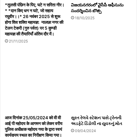
*तुलसी पंछिन के पिए, घटे न सरिता नीर।
విజయనగరంలో వైసీపీ ఆఫీసును
मौसम को देखते हुए इस अवधि को 31 मार्च तक बढ़ा दिया गया । यात्रियों को
* *दान किए धन न घटे, जो सहाय
సందర్శించిన బొత్స
किराए में 10 फीसदी की छूट वातानुकुलित बसों में जारी रहे
रघुवीर।।* 26 नवंबर 2025 से शुरू
18/10/2025
होगा शिव शक्ति महायज्ञ: नालछा नगर की
टेलन टेकरी (गुरु पर्वत) पर 5 कुण्डी
महायज्ञ की तैयारियाँ अंतिम दौर में।
21/11/2025
आज दिनांक 25/05/2024 को वी वी
સુરત રેલવે સ્ટેશન પાસે ટ્રેનની
आई पी महोदय के आगमन को लेकर वरीय
અડફેટે ડિંડોલી ના યુવકનું મોત
पुलिस अधीक्षक महोदय गया के द्वारा स्वयं
09/04/2024
कार्यक्रम स्थल का निरीक्षण किया गया।