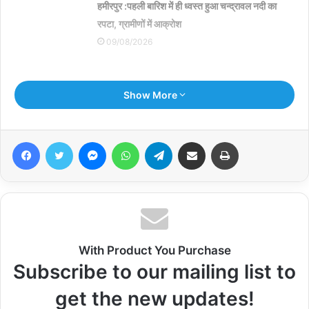
हमीरपुर :पहली बारिश में ही ध्वस्त हुआ चन्द्रावल नदी का
रपटा, ग्रामीणों में आक्रोश
09/08/2026
09 अगस्त विश्व आदिवासी दिवस के अवसर पर वृक्षारोपण
Show More
किया गया
09/08/2026
Facebook
Twitter
Messenger
WhatsApp
Telegram
Share via Email
Print
बोड़ार ग्राम पंचायत में ठोस अपशिष्ट प्रबंधन नियम-2026
लागू
09/08/2026
With Product You Purchase
हमीरपुर :मकान के विवाद में सड़क पर भिड़े पति-पत्नी, बच्चों ने
Subscribe to our mailing list to
भी पिता को पीटा
get the new updates!
09/08/2026