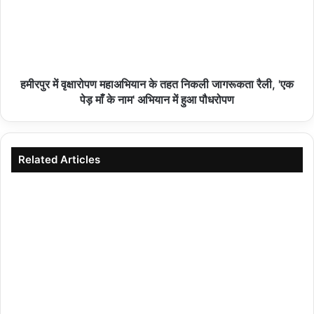
नियमानुसार कार्रवाई की जाएगी। प्रकरण में संबंधित उपनिरीक्षक को तत्काल
प्रभाव से लाइन हाजिर किया जा चुका है। विस्तृत जांच प्रचलित है। अपर पुलिस
अधीक्षक अरविन्द कुमार वर्मा ने बताया कि चिकित्सकों के अनुसार युवक की स्थिति
वर्तमान में स्थिर है।
हमीरपुर में वृक्षारोपण महाअभियान के तहत निकली जागरूकता रैली, 'एक
पेड़ माँ के नाम' अभियान में हुआ पौधरोपण
Copy URL
Related Articles