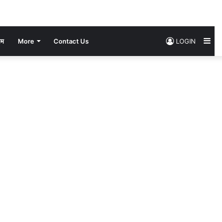
Si
सम
More
Contact Us
LOGIN