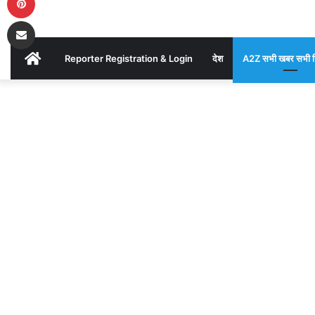
परिजनों
Share via Email
का
AKHAND
Reporter Registration & Login
देश
A2Z सभी खबर सभी ज
रो-
BHARAT
Home
/
A2Z
रोकर
सभी खबर सभी
NEWS
जिले की
/
मिट्टी में
बुरा
फिसली बाइक
गड्ढे में गिरी,
युवक की मौत
हाल
और साथी
घायल, परिजनों
का रो-रोकर
बुरा हाल
AKHAND
BHARAT
Send