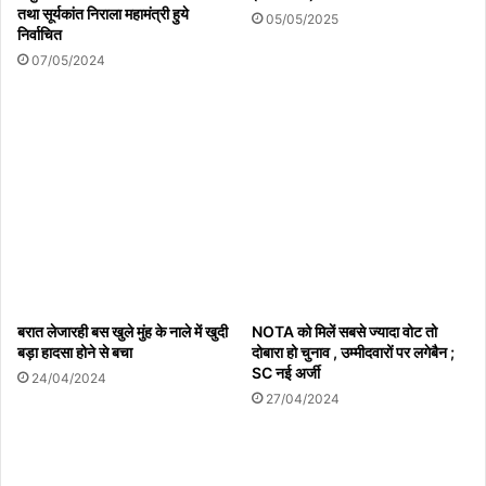
को आवश्यक सुधार के निर्देश दिए गए।बुडको अधिकारियों ने आश्वासन दिया है कि
तथा सूर्यकांत निराला महामंत्री हुये
05/05/2025
निर्माण कार्य गुणवत्ता मानकों के अनुरूप कराया जाएगा और किसी भी प्रकार की
निर्वाचित
लापरवाही बर्दाश्त नहीं की जाएगी। अधिकारियों ने यह भी कहा कि निर्धारित मानकों
07/05/2024
का पालन सुनिश्चित करने के लिए निर्माण कार्य की लगातार निगरानी की जाएगी।
बरात लेजारही बस खुले मुंह के नाले में खुदी
NOTA को मिलें सबसे ज्यादा वोट तो
बड़ा हादसा होने से बचा
दोबारा हो चुनाव , उम्मीदवारों पर लगेबैन ;
SC नई अर्जी
24/04/2024
27/04/2024
Related Articles
जिले में 9 से 17 अगस्त तक चलेगा ‘हर घर तिरंगा अभियान’