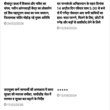
बीसापुर कला में विकास और भक्ति का
घर जनसंपर्क अभिहरयान के तहत दिनांक
विश्व आदिवासी दिवस पर निकाली भव्य रैली, सौर ऊर्जा
संगम: नवीन आंगनवाड़ी केंद्र का लोकार्पण
14 अप्रैल दिन रविवार शाम 5.00 से बजे
एवं शिव महापुराण कथा का भव्य समापन,
से मैं नगेंद्र सेवादार आप सभी साथियों का
परियोजना के विरोध में सौंपा ज्ञापन क्षेत्रीय विधायक बाला
जिलाध्यक्ष संदीप मोहोड़ रहे मुख्य अतिथि
हाल-चाल जानने, मिलने के लिए, छोटों से
बच्चन सहित कांग्रेस नेताओं ने किया स्वागत
स्नेह और बड़ों से आशीर्वाद लेने के लिये
24/02/2026
08/08/2026
13/04/2024
“थाली में राशन या सेहत से खिलवाड़? गरीबों के निवाले पर
मंडराया बदहाली और बेपरवाही का साया”
07/08/2026
थाली में राशन या सेहत से खिलवाड़ ?
07/08/2026
उपायुक्त कर्ण सत्यार्थी की अध्यक्षता में कारा
+++++
सुरक्षा की व्यापक समीक्षा, घाघीडीह जेल में
13/06/2024
मुख्यमंत्री जन विश्वास अभियान-2026 का अमरपुर से
मरम्मत व सुरक्षा बल बढ़ाने के निर्देश
17/02/2026
शुभारंभ ,48 आवेदनों का हुआ निराकरण, 14 हितग्राहियों को