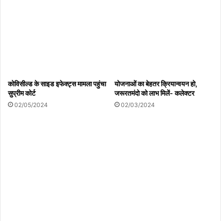
तथा 15 अगस्त तक होंगे ‘वंदे मातरम’ कार्यक्रम
08/08/2026
पत्रकार रक्षक एकता सुरक्षा संघ का चौथा बैच प्रशिक्षण
कार्यक्रम संपन्न 60 पत्रकारों को दिए गए सुरक्षा और कानून के
गुण
कोविसील्ड के साइड इफेक्ट्स मामला पहुंचा
योजनाओं का बेहतर क्रियान्वयन हो,
08/08/2026
सुप्रीम कोर्ट
जरूरतमंदो को लाभ मिलें- कलेक्टर
02/05/2024
02/03/2024
हमीरपुर :रेलवे ट्रैक पर अज्ञात व्यक्ति की ट्रेन से कटकर मौत
08/08/2026
सरस्वती साइकिल योजना से छात्राओं के सपनों को मिले पंख,
शिक्षा की राह होगी आसान: पवन पैकरा
08/08/2026