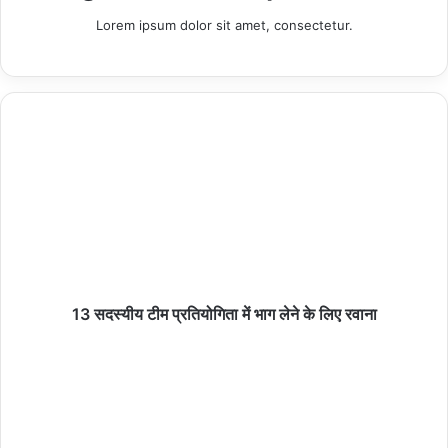
Lorem ipsum dolor sit amet, consectetur.
करीब डेढ़ करोड़ रुपये की लागत से बन रहे इस भवन के निर्माण में शुरुआत से ही
गुणवत्ता मानकों की अनदेखी की जा रही है
13 सदस्यीय टीम प्रतियोगिता में भाग लेने के लिए रवाना