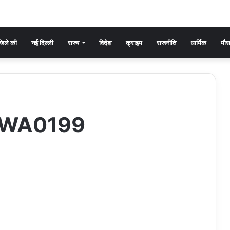
िले की
नई दिल्ली
राज्य
विदेश
क्राइम
राजनीति
धार्मिक
मौ
-WA0199