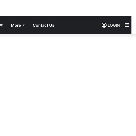
Si
सम
More
Contact Us
LOGIN