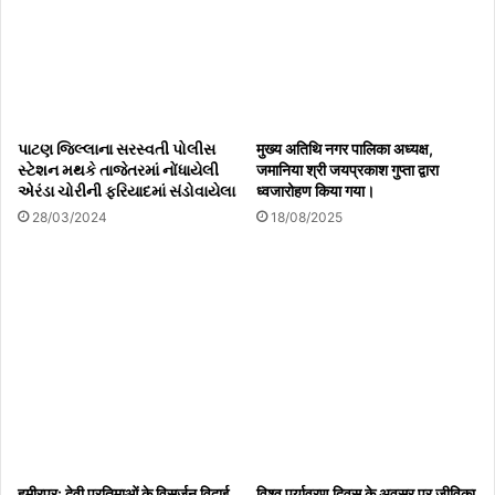
પાટણ જિલ્લાના સરસ્વતી પોલીસ
मुख्य अतिथि नगर पालिका अध्यक्ष,
સ્ટેશન મથકે તાજેતરમાં નોંધાયેલી
जमानिया श्री जयप्रकाश गुप्ता द्वारा
એરંડા ચોરીની ફરિયાદમાં સંડોવાયેલા
ध्वजारोहण किया गया।
28/03/2024
18/08/2025
हमीरपुर: देवी प्रतिमाओं के विसर्जन विदाई
विश्व पर्यावरण दिवस के अवसर पर जीविका