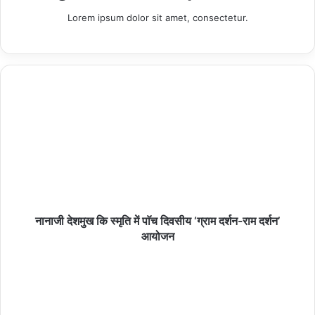
बुझाने के बाद ग्रामीणों ने जाम खोला। जिससे हाईवे करीब पौन घंटे तक बाधित
Lorem ipsum dolor sit amet, consectetur.
रहा। विद्युत विभाग के अधिकारियों के शाम तक आपूर्ति बहाल करने के आश्वासन पर
जाम खुल सका। विद्युत विभाग के एसडीओ एमपी सिंह ने बताया कि ब्लॉक क्षेत्र के
पांच पावर सबस्टेशन सुमेरपुर, सुमेरपुर द्वितीय,विदोखर,टेढ़ा, पारा रैपुरा सुमेरपुर
डिवीजन में आते हैं।जबकि छानी पौथिया चन्दौखी के डिवीजन अलग अलग है।
उन्होंने बताया कि टेढ़ा पावर हाउस से जुड़े सभी गांव में आपूर्ति शुरू हो गई है। पारा
रैपुरा से जुड़े धुंधपुर व कैथी की आपूर्ति ठप है। विदोखर से जुड़े बंडा, पलरा की
आपूर्ति बंद है। इसी तरह सुमेरपुर द्वितीय से जुड़े अछरेला व बहरेला की सप्लाई ठप
है। सुमेरपुर से जुड़े चंदपुरवा, भौनिया की सप्लाई ठप है। इन सभी गांव की आपूर्ति
बहाल करने के लिए लाइनों को दुरुस्त कराया जा रहा है। सप्ताह के अंत तक पूरी
तरह आपूर्ति बहाल हो जाएगी।
नानाजी देशमुख कि स्मृति में पाॅच दिवसीय ‘ग्राम दर्शन-राम दर्शन’
आयोजन
Copy URL