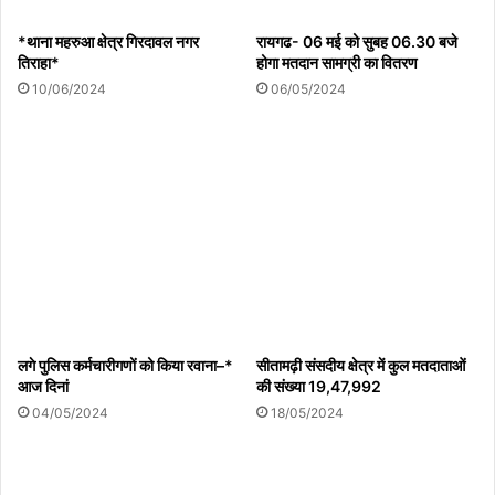
10/08/2026
*थाना महरुआ क्षेत्र गिरदावल नगर
रायगढ- 06 मई को सुबह 06.30 बजे
तिराहा*
होगा मतदान सामग्री का वितरण
10/06/2024
06/05/2024
प्रवासी आदिवासी श्रमिकों की सुरक्षा को लेकर जोबट विधायक
सेना महेश पटेल ने प्रधानमंत्री व श्रम मंत्री को भेजा पत्र
10/08/2026
सीएमओ ने कालपी सामुदायिक स्वास्थ्य केन्द्र कालपी में किया
औचक निरीक्षण
10/08/2026
लगे पुलिस कर्मचारीगणों को किया रवाना–*
सीतामढ़ी संसदीय क्षेत्र में कुल मतदाताओं
आज दिनां
की संख्या 19,47,992
हमीरपुर :वन्यजीव संरक्षण एवं संबंधित वन अधिनियमों के प्रति
04/05/2024
18/05/2024
जागरूकता कार्यक्रम आयोजित
10/08/2026