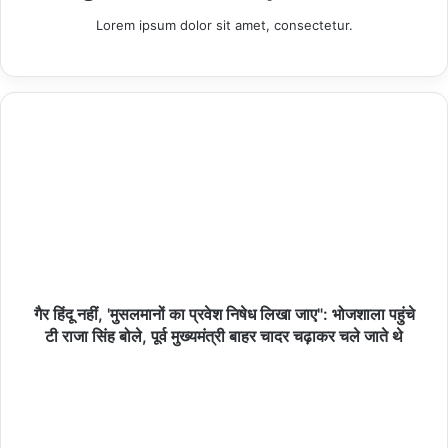
श्री केशव सिंह चौहान सहित अन्य अधिकारी उपस्थित रहे। पुलिस मुख्यालय के
Lorem ipsum dolor sit amet, consectetur.
निर्देशानुसार आयोजित इस प्रशिक्षण के अंतर्गत जिले के 658 पुलिस अधिकारियों
एवं कर्मचारियों को चरणबद्ध तरीके से प्रशिक्षित किया जाएगा। प्रशिक्षण में कानून-
व्यवस्था, भीड़ प्रबंधन, यातायात व्यवस्था, सुरक्षा प्रबंधन, आपदा प्रबंधन, साइबर
एवं तकनीकी निगरानी, वीआईपी ड्यूटी, संचार व्यवस्था सहित सिंहस्थ महापर्व से
जुड़े विभिन्न महत्वपूर्ण विषयों पर विशेषज्ञों द्वारा प्रशिक्षण दिया जाएगा।
Related Articles
हमीरपुर :मानवाधिकार सहायता संघ-अंतरराष्ट्रीय के राठ
तहसील कार्यालय का भव्य उद्घाटन विशाल बैठक संपन्न
गैर हिंदू नहीं, 'मुसलमानों का प्रवेश निषेध लिखा जाए": भोजशाला पहुंचे
10/08/2026
टी राजा सिंह बोले, पूर्व मुख्यमंत्री बाहर चादर चढ़ाकर चले जाते थे
हमीरपुर :अज्ञात वाहन की टक्कर से गाय गंभीर घायल, जिम्मेदार
अधिकारियों का इंतजार
10/08/2026