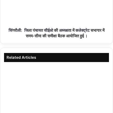
हमीरपुर :मिशन शक्ति अभियान के तहत छात्राओं को किया
जागरूक
10/08/2026
सिंगरौली: जिला पंचायत सीईओ की अध्यक्षता में कलेक्ट्रेट सभागार में
समय-सीमा की समीक्षा बैठक आयोजित हुई ।
नकली खोवा पनीर की हो मौके पर टेस्टिंग
10/08/2026
Related Articles
मंदिर और बैंको में पुलिस ने चलाया चैकिंग अभियान
10/08/2026
फूलन देवी की 63 वी जयंती पर निकली भव्य शोभायात्रा