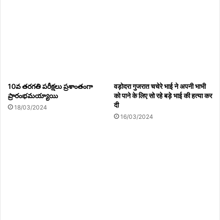
जनपद जालौन में फिर चली तबादला एक्सप्रेस
10/08/2026
10వ తరగతి పరీక్షలు ప్రశాంతంగా
वड़ोदरा गुजरात चचेरे भाई ने अपनी भाभी
ప్రారంభమయ్యాయి
को पाने के लिए सो रहे बड़े भाई की हत्या कर
दी
18/03/2024
Copy URL
16/03/2024